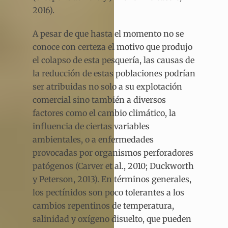
2016).
A pesar de que hasta el momento no se
conoce con certeza el motivo que produjo
el colapso de esta pesquería, las causas de
la reducción de estas poblaciones podrían
ser atribuidas no solo a su explotación
comercial sino también a diversos
factores como el cambio climático, la
influencia de ciertas variables
ambientales, o a enfermedades
provocadas por organismos perforadores
patógenos (Carver et al., 2010; Duckworth
y Peterson, 2013). En términos generales,
los pectínidos son poco tolerantes a los
cambios repentinos de temperatura,
salinidad y oxígeno disuelto, que pueden