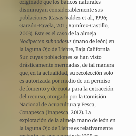
originado que los bancos naturales
disminuyan considerablemente sus
poblaciones (Casas-Valdez et al., 1996;
Garzón-Favela, 2011; Ramírez-Castillo,
2003). Este es el caso de la almeja
Nodipecten subnodosus
(mano de león) en
la laguna Ojo de Liebre, Baja California
Sur, cuyas poblaciones se han visto
drásticamente mermadas, de tal manera
que, en la actualidad, su recolección solo
es autorizada por medio de un permiso
de fomento y de cuota para la extracción
del recurso, otorgado por la Comisión
Nacional de Acuacultura y Pesca,
Conapesca (Inapesca, 2012). La
explotación de la almeja mano de león en
la laguna Ojo de Liebre es relativamente
reciente, ya que a partir de 1995 se