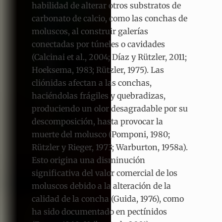
habilidad de alterar otros substratos de
carbonato de calcio, como las conchas de
moluscos, al construir galerías
conectadas por túneles o cavidades
(Calcinai et al., 2004; Díaz y Rützler, 2011;
Hoeksema, 1983; Rützler, 1975). Las
cliónidas afectan a las conchas,
haciéndolas frágiles y quebradizas,
produciendo un olor desagradable por su
descomposición, hasta provocar la
muerte del molusco (Pomponi, 1980;
Rützler y Rieger, 1973; Warburton, 1958a).
Esto origina una disminución
significativa del valor comercial de los
moluscos debido a la alteración de la
calidad de la concha (Guida, 1976), como
ha sido documentado en pectínidos