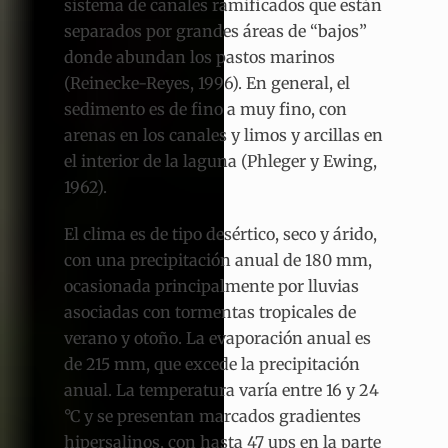
sistema de canales ramificados que están
separados por grandes áreas de “bajos”
donde abundan los pastos marinos
(Reinecke-Reyes, 1996). En general, el
sedimento es de fino a muy fino, con
arenas en los canales y limos y arcillas en
el interior de la laguna (Phleger y Ewing,
1962).
El clima es de tipo desértico, seco y árido,
con una precipitación anual de 180 mm,
ocasionada principalmente por lluvias
asociadas con tormentas tropicales de
verano y otoño. La evaporación anual es
de 215 mm, que excede la precipitación
anual. La temperatura varía entre 16 y 24
°C y se presentan marcados gradientes
hipersalinos, con hasta 47 ups en la parte