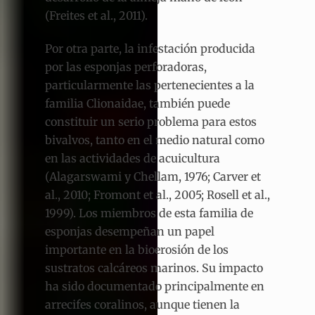
(Freites et al., 2011).
Por otra parte, la infestación producida
por las esponjas perforadoras,
particularmente las pertenecientes a la
familia Clionaidae, también puede
constituir un serio problema para estos
bivalvos, tanto en el medio natural como
en las actividades de acuicultura
(Alagarswami y Chellam, 1976; Carver et
al., 2010; Fromont et al., 2005; Rosell et al.,
1999). Los miembros de esta familia de
esponjas desempeñan un papel
importante en la bioerosión de los
sustratos calcáreos marinos. Su impacto
ha sido documentado principalmente en
arrecifes coralinos, aunque tienen la