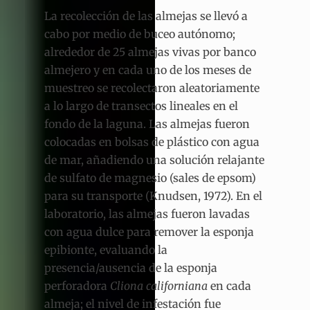
La recolección de las almejas se llevó a
cabo por medio de buceo autónomo;
alrededor de 25 almejas vivas por banco
almejero y en cada uno de los meses de
muestreo se recolectaron aleatoriamente
a lo largo de transectos lineales en el
fondo de la laguna. Las almejas fueron
colocadas en bolsas de plástico con agua
de mar, añadiendo una solución relajante
de sulfato de magnesio (sales de epsom)
para su transporte (Knudsen, 1972). En el
laboratorio, las almejas fueron lavadas
con agua dulce para remover la esponja
epibionte, evaluando la
presencia/ausencia de la esponja
perforadora
Cliona californiana
en cada
almeja; el nivel de infestación fue