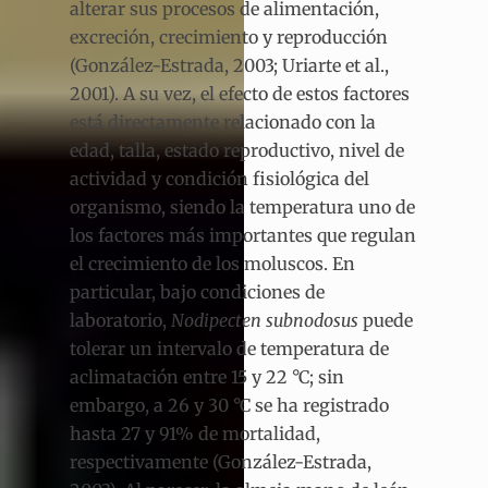
alterar sus procesos de alimentación,
excreción, crecimiento y reproducción
(González-Estrada, 2003; Uriarte et al.,
2001). A su vez, el efecto de estos factores
está directamente relacionado con la
edad, talla, estado reproductivo, nivel de
actividad y condición fisiológica del
organismo, siendo la temperatura uno de
los factores más importantes que regulan
el crecimiento de los moluscos. En
particular, bajo condiciones de
laboratorio,
Nodipecten subnodosus
puede
tolerar un intervalo de temperatura de
aclimatación entre 15 y 22 °C; sin
embargo, a 26 y 30 °C se ha registrado
hasta 27 y 91% de mortalidad,
respectivamente (González-Estrada,