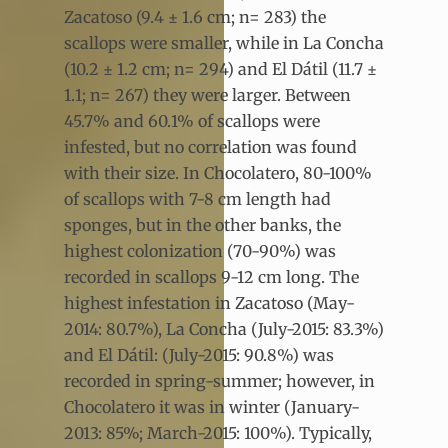
Zacatoso (9.4 ± 1.6 cm; n= 283) the
scallops were smaller, while in La Concha
(10.2 ± 1.2 cm; n= 294) and El Dátil (11.7 ±
1.1; n= 267) they were larger. Between
45.7% and 60.1% of scallops were
infested, but no correlation was found
with their size. In Chocolatero, 80-100%
of scallops with 7-8 cm length had
sponges, but in the other banks, the
highest colonization (70-90%) was
recorded in scallops 9-12 cm long. The
highest infestation in Zacatoso (May-
2014: 80.7%), La Concha (July-2015: 83.3%)
and El Dátil: (July-2015: 90.8%) was
recorded in spring-summer; however, in
Chocolatero it was in winter (January-
2013: 85%; March-2015: 100%). Typically,