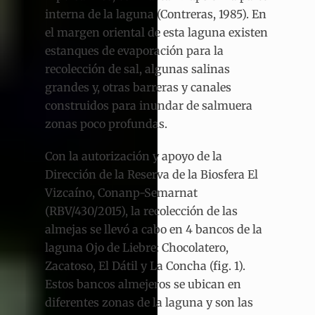
interna de la laguna (Contreras, 1985). En
el margen oriental de esta laguna existen
estanques de evaporación para la
recolección de sal, algunas salinas
grandes y, otras barreras y canales
construidos para inundar de salmuera
zonas poco profundas.
Con la autorización y apoyo de la
Dirección de la Reserva de la Biosfera El
Vizcaíno, Conanp-Semarnat
(RBV/430/2015), la recolección de las
almejas se llevó a cabo en 4 bancos de la
laguna Ojo de Liebre: Chocolatero,
Zacatoso, El Dátil y La Concha (fig. 1).
Estos bancos almejeros se ubican en
diferentes zonas de la laguna y son las