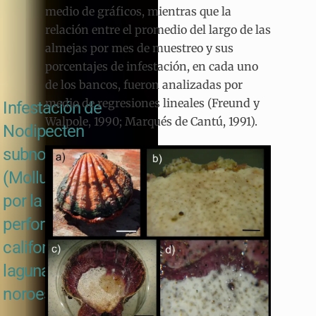
medio de gráficos, mientras que la
relación entre el promedio del largo de las
almejas por mes de muestreo y sus
porcentajes de infestación, en cada uno
de los bancos, fueron analizadas por
medio de regresiones lineales (Freund y
Infestación de
Walpole, 1990; Marqués de Cantú, 1991).
Nodipecten
subnodosus
(Mollusca: Bivalvia)
por la esponja
perforadora Cliona
californiana en la
laguna Ojo de Liebre,
noroeste de México