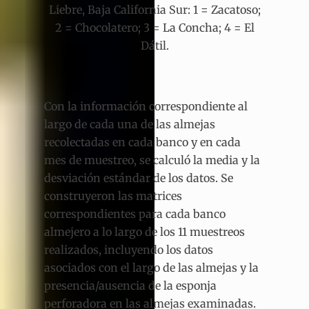
Liebre, Baja California Sur: 1 = Zacatoso;
2 = Chocolatero; 3 = La Concha; 4 = El
Dátil.
Con la información correspondiente al
largo de cada una de las almejas
recolectadas en cada banco y en cada
mes de muestreo, se calculó la media y la
desviación estándar de los datos. Se
construyeron las matrices
correspondientes para cada banco
almejero a lo largo de los 11 muestreos
realizados, incluyendo los datos
asociados con el largo de las almejas y la
presencia/ausencia de la esponja
perforadora en las almejas examinadas.