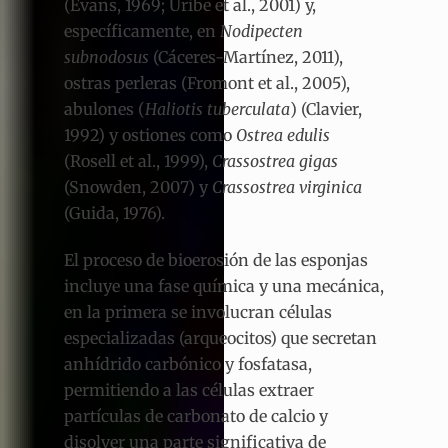
(Evans, 1969; Uribe et al., 2001) y,
específicamente, en
Nodipecten
subnodosus
(Cáceres-Martínez, 2011),
ostras perleras (Fromont et al., 2005),
abulones (
Haliotis tuberculata
) (Clavier,
1992) y ostiones como
Ostrea edulis
(Rosell et al., 1999),
Crassostrea gigas
(Snowden, 2007) y
Crassostrea virginica
(Guida, 1976).
El proceso de bioerosión de las esponjas
incluye una fase química y una mecánica,
en la primera se involucran células
especializadas (arqueocitos) que secretan
anhídrido carbónico y fosfatasa,
permitiendo a las células extraer
partículas de carbonato de calcio y
disolver una parte significativa de