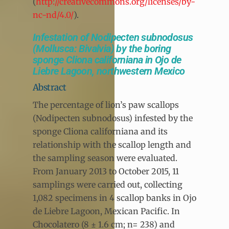
(
http://creativecommons.org/licenses/by-
nc-nd/4.0/
).
Infestation of Nodipecten subnodosus
(Mollusca: Bivalvia) by the boring
sponge Cliona californiana in Ojo de
Liebre Lagoon, northwestern Mexico
Abstract
The percentage of lion’s paw scallops
(Nodipecten subnodosus) infested by the
sponge Cliona californiana and its
relationship with the scallop length and
the sampling season were evaluated.
From January 2013 to October 2015, 11
samplings were carried out, collecting
1,082 specimens in 4 scallop banks in Ojo
de Liebre Lagoon, Mexican Pacific. In
Chocolatero (8 ± 1.6 cm; n= 238) and