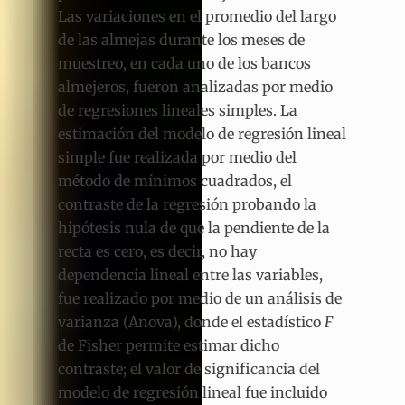
Las variaciones en el promedio del largo
de las almejas durante los meses de
muestreo, en cada uno de los bancos
almejeros, fueron analizadas por medio
de regresiones lineales simples. La
estimación del modelo de regresión lineal
simple fue realizada por medio del
método de mínimos cuadrados, el
contraste de la regresión probando la
hipótesis nula de que la pendiente de la
recta es cero, es decir, no hay
dependencia lineal entre las variables,
fue realizado por medio de un análisis de
varianza (Anova), donde el estadístico
F
de Fisher permite estimar dicho
contraste; el valor de significancia del
modelo de regresión lineal fue incluido