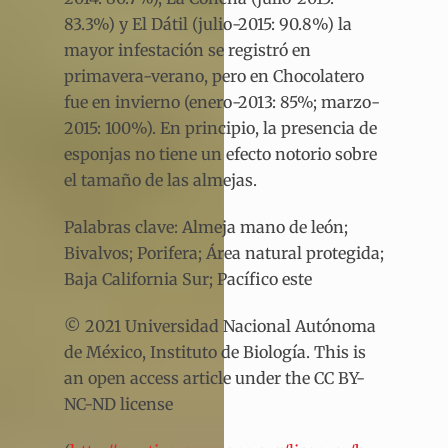
83.3%) y El Dátil (julio-2015: 90.8%) la
mayor infestación se registró en
primavera-verano, pero en Chocolatero
fue en invierno (enero-2013: 85%; marzo-
2015: 100%). En principio, la presencia de
esponjas no tiene un efecto notorio sobre
el tamaño de las almejas.
Palabras clave: Almeja mano de león;
Bivalvos; Porifera; Área natural protegida;
Baja California Sur; Pacífico este
© 2021 Universidad Nacional Autónoma
de México, Instituto de Biología. This is
an open access article under the CC BY-
NC-ND license