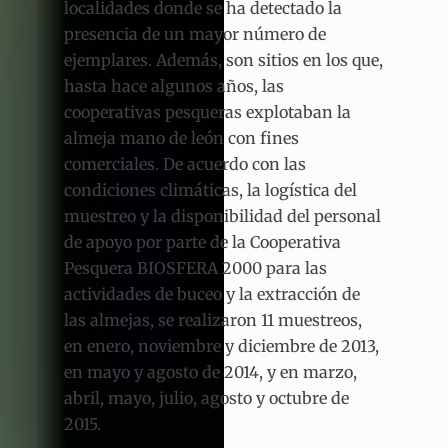
localidades donde se ha detectado la
presencia de un mayor número de
ejemplares. Además, son sitios en los que,
hasta hace algunos años, las
cooperativas pesqueras explotaban la
almeja mano de león con fines
comerciales. De acuerdo con las
condiciones climáticas, la logística del
muestreo y la disponibilidad del personal
de apoyo por parte de la Cooperativa
Pesquera BIOSFERA 2000 para las
actividades de buceo y la extracción de
las almejas, se realizaron 11 muestreos,
en enero, noviembre y diciembre de 2013,
en mayo y agosto de 2014, y en marzo,
abril, mayo, julio, agosto y octubre de
2015.