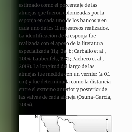
estimado como el porcentaje de las
almejas que fueron colonizadas por la
esponja en cada uno de los bancos y en
cada uno de los 11 muestreos realizados.
La identificación de la esponja fue
realizada con el apoyo de la literatura
especializada (fig. 2a, b; Carballo et al.,
2004; Laubenfels, 1932; Pacheco et al.,
2018). La longitud del largo de las
almejas fue medida con un vernier (± 0.1
cm) y fue determinada como la distancia
entre el extremo anterior y posterior de
las valvas de cada almeja (Osuna-García,
2004).