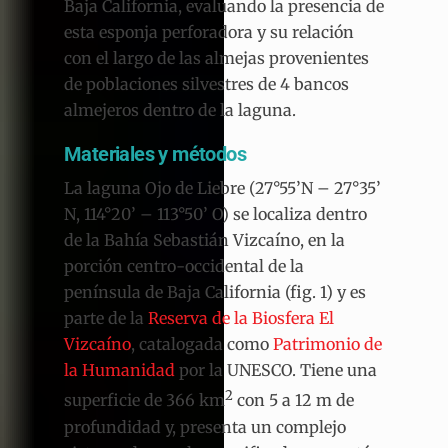
Baja California, evaluando la presencia de
esta esponja perforadora y su relación
con el largo de las almejas provenientes
de poblaciones silvestres de 4 bancos
almejeros dentro de la laguna.
Materiales y métodos
La laguna Ojo de Liebre (27°55’N – 27°35’
N, 114°20’ – 113°50’ O) se localiza dentro
de la Bahía Sebastián Vizcaíno, en la
porción centro-occidental de la
península de Baja California (fig. 1) y es
parte de la
Reserva de la Biosfera El
Vizcaíno
, catalogada como
Patrimonio de
la Humanidad
por la UNESCO. Tiene una
2
superficie de 366 km
con 5 a 12 m de
profundidad y, presenta un complejo