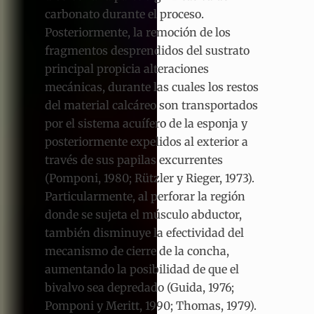
carbonato durante el proceso.
Posteriormente, la remoción de los
fragmentos desprendidos del sustrato
principal propicia alteraciones
mecánicas, durante las cuales los restos
del material calcáreo son transportados
por el sistema acuífero de la esponja y
posteriormente expelidos al exterior a
través de sus papilas excurrentes
(Pomponi, 1980; Rützler y Rieger, 1973).
Particularmente, al perforar la región
donde se sujeta el músculo abductor,
también disminuye la efectividad del
mecanismo de cierre de la concha,
aumentando la posibilidad de que el
bivalvo sea depredado (Guida, 1976;
Pomponi y Meritt, 1990; Thomas, 1979).