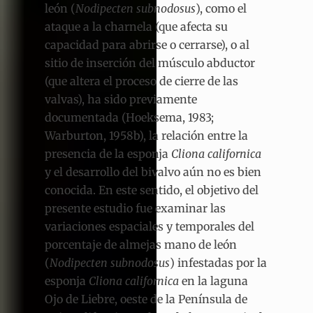
león (
Nodipecten subnodosus
), como el
ataque a la charnela (que afecta su
capacidad para abrirse o cerrarse), o al
sitio de inserción del músculo abductor
(que altera el proceso de cierre de las
valvas), ha sido previamente
documentada (Hoeksema, 1983;
Warburton, 1958b), la relación entre la
presencia de la esponja
Cliona californica
y el desarrollo del bivalvo aún no es bien
conocida. En este sentido, el objetivo del
presente estudio fue examinar las
variaciones espaciales y temporales del
porcentaje de almejas mano de león
(
Nodipecten subnodosus
) infestadas por la
esponja
Cliona californica
en la laguna
Ojo de Liebre, oeste de la Península de