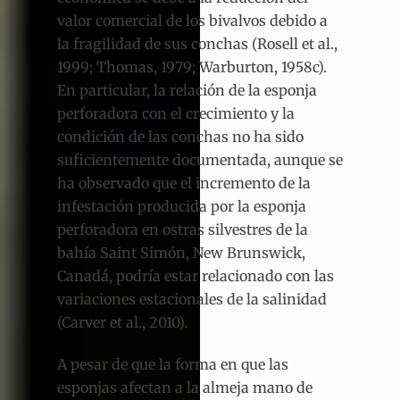
valor comercial de los bivalvos debido a
la fragilidad de sus conchas (Rosell et al.,
1999; Thomas, 1979; Warburton, 1958c).
En particular, la relación de la esponja
perforadora con el crecimiento y la
condición de las conchas no ha sido
suficientemente documentada, aunque se
ha observado que el incremento de la
infestación producida por la esponja
perforadora en ostras silvestres de la
bahía Saint Simón, New Brunswick,
Canadá, podría estar relacionado con las
variaciones estacionales de la salinidad
(Carver et al., 2010).
A pesar de que la forma en que las
esponjas afectan a la almeja mano de