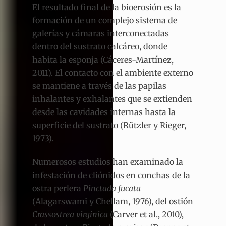
El resultado final de la bioerosión es la
formación de un complejo sistema de
galerías y cámaras interconectadas
dentro del sustrato calcáreo, donde
habita la esponja (Cáceres-Martínez,
2011). El contacto con el ambiente externo
se mantiene a través de las papilas
inhalantes y exhalantes que se extienden
desde las cavidades internas hasta la
superficie del sustrato (Rützler y Rieger,
1973).
Numerosos estudios han examinado la
infestación de cliónidos en conchas de la
ostra perlera
Pinctada fucata
(Alagarswami y Chellam, 1976), del ostión
Crassostrea virginica
(Carver et al., 2010),