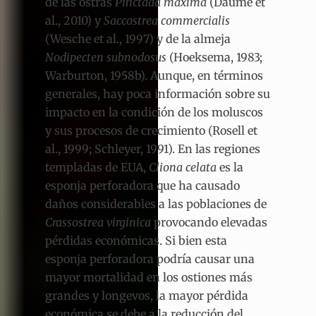
de las ostras
Pinctada maxima
(Daume et
al., 2010) y
Saccostrea commercialis
(Wesche et al., 1997) y de la almeja
Nodipecten subnodosus
(Hoeksema, 1983;
Warburton, 1958b). Aunque, en términos
generales, hay poca información sobre su
impacto en la condición de los moluscos
y sus procesos de crecimiento (Rosell et
al., 1999; Schleyer, 1991). En las regiones
templadas de EUA,
Cliona celata
es la
esponja perforadora que ha causado
daños considerables a las poblaciones de
Crassostrea virginica
provocando elevadas
pérdidas económicas. Si bien esta
esponja perforadora podría causar una
mayor mortalidad en los ostiones más
grandes y longevos, la mayor pérdida
económica se debe a la reducción del