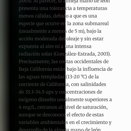
2003). Al parecer, la almeja mano de león
presenta una tolerancia a temperaturas
menos cálidas, debido a que es una
especie que ocurre en la zona submareal
(usualmente a menos de 5 m), bajo la
acción moderada del oleaje y sin estar
expuesta al aire ni a una intensa
radiación solar (González-Estrada, 2003).
Precisamente, las costas occidentales de
Baja California están bajo la influencia de
las aguas templadas (13-20 °C) de la
corriente de California, con salinidades
de 33.3-34.5 ups y concentraciones de
oxígeno disuelto usualmente superiores a
4 mg/L, cercanos al nivel de saturación,
aunque se desconoce el efecto de estas
variables ambientales en el crecimiento y
desarrollo de la almeja mano de león