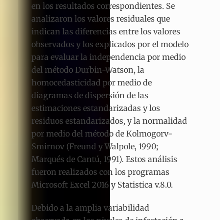
en los resultados correspondientes. Se
analizaron los valores residuales que
indican las diferencias entre los valores
observados y los explicados por el modelo
para evaluar la independencia por medio
del método Durbin-Watson, la
homocedasticidad por medio de
diagramas de dispersión de las
estimaciones estandarizadas y los
residuos estandarizados, y la normalidad
por medio del método de Kolmogorv-
Smirnov (Freund y Walpole, 1990;
Marqués de Cantú, 1991). Estos análisis
fueron realizados con los programas
Microsoft Excel 2016 y Statistica v.8.0.
Debido a la amplia variabilidad