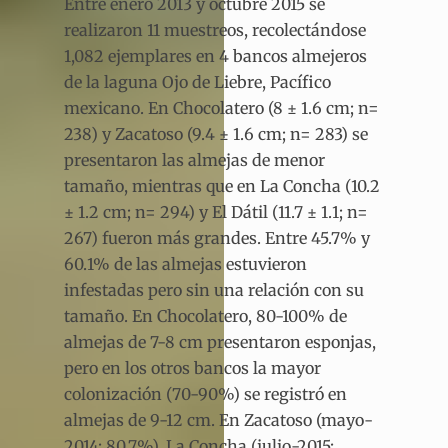
Entre enero 2013 y octubre 2015 se
realizaron 11 muestreos, recolectándose
1,082 ejemplares en 4 bancos almejeros
de la laguna Ojo de Liebre, Pacífico
mexicano. En Chocolatero (8 ± 1.6 cm; n=
238) y Zacatoso (9.4 ± 1.6 cm; n= 283) se
presentaron las almejas de menor
tamaño, mientras que en La Concha (10.2
± 1.2 cm; n= 294) y El Dátil (11.7 ± 1.1; n=
267) fueron más grandes. Entre 45.7% y
60.1% de las almejas estuvieron
infestadas pero sin una relación con su
tamaño. En Chocolatero, 80-100% de
almejas de 7-8 cm presentaron esponjas,
pero en los otros bancos la mayor
colonización (70-90%) se registró en
almejas de 9-12 cm. En Zacatoso (mayo-
2014: 80.7%), La Concha (julio-2015: