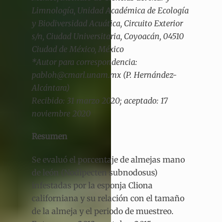
Limnología, Unidad Académica de Ecología
y Biodiversidad Acuática, Circuito Exterior
s/n, Ciudad Universitaria, Coyoacán, 04510
Ciudad de México, México
*Autor para correspondencia:
pabloh@cmarl.unam.mx (P. Hernández-
Alcántara)
Recibido: 31 marzo 2020; aceptado: 17
noviembre 2020
Resumen
Se evaluó el porcentaje de almejas mano
de león (Nodipecten subnodosus)
infestadas por la esponja Cliona
californiana y su relación con el tamaño
de la almeja y el periodo de muestreo.