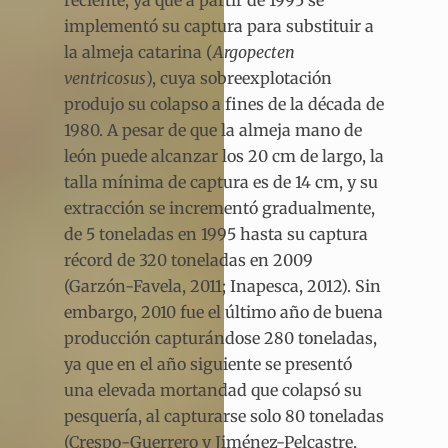
implementó su captura para substituir a
la almeja catarina (
Argopecten
ventricosus
), cuya sobreexplotación
produjo su colapso a fines de la década de
1980. A pesar de que la almeja mano de
león puede alcanzar los 20 cm de largo, la
talla mínima de captura es de 14 cm, y su
extracción se incrementó gradualmente,
de 5 toneladas en 1995 hasta su captura
récord de 320 toneladas en 2009
(Garzón-Favela, 2011; Inapesca, 2012). Sin
embargo, 2010 fue el último año de buena
producción capturándose 280 toneladas,
ya que en el año siguiente se presentó
una elevada mortandad que colapsó su
pesquería, al capturarse solo 80 toneladas
(Crespo-Guerrero y Jiménez-Pelcastre,