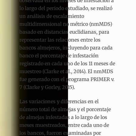
observada en los niveles de infestación a
lo largo del periodo estudiado, se realizó
un análisis de escalamiento
multidimensional no métrico (nmMDS)
basado en distancias euclidianas, para
representar las relaciones entre los
bancos almejeros, incluyendo para cada
banco el porcentaje de infestación
registrado en cada uno de los 11 meses de
muestreo (Clarke et al., 2014). El nmMDS
fue generado con el programa PRIMER v.
7 (Clarke y Gorley, 2015).
Las variaciones y diferencias en el
número total de almejas y el porcentaje
de almejas infestadas a lo largo de los
meses muestreados, entre cada uno de
los bancos, fueron examinadas por