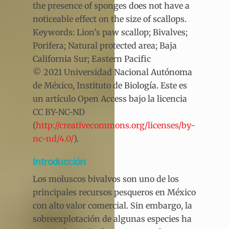
the presence of sponges does not have a
noticeable effect on the size of scallops.
Keywords: Lion’s paw scallop; Bivalves;
Porifera; Natural protected area; Baja
California Sur; Eastern Pacific
© 2021 Universidad Nacional Autónoma
de México, Instituto de Biología. Este es
un artículo Open Access bajo la licencia
CC BY-NC-ND
(
http://creativecommons.org/licenses/by-
nc-nd/4.0/
).
Introducción
Los moluscos bivalvos son uno de los
principales recursos pesqueros en México
con alto valor comercial. Sin embargo, la
sobreexplotación de algunas especies ha