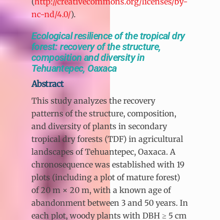
(
http://creativecommons.org/licenses/by-
nc-nd/4.0/
).
Ecological resilience of the tropical dry
forest: recovery of the structure,
composition and diversity in
Tehuantepec, Oaxaca
Abstract
This study analyzes the recovery
patterns of the structure, composition,
and diversity of plants in secondary
tropical dry forests (TDF) in agricultural
landscapes of Tehuantepec, Oaxaca. A
chronosequence was established with 19
plots (including a plot of mature forest)
of 20 m × 20 m, with a known age of
abandonment between 3 and 50 years. In
each plot, woody plants with DBH ≥ 5 cm