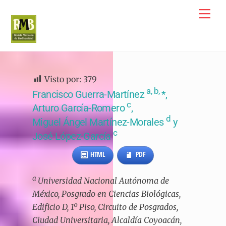
Skip
Me
to
content
Visto por:
379
a, b,
Francisco Guerra-Martínez
*,
c
Arturo García-Romero
,
d
Miguel Ángel Martínez-Morales
y
c
José López-García
HTML
PDF
a
Universidad Nacional Autónoma de
México, Posgrado en Ciencias Biológicas,
Edificio D, 1º Piso, Circuito de Posgrados,
Ciudad Universitaria, Alcaldía Coyoacán,