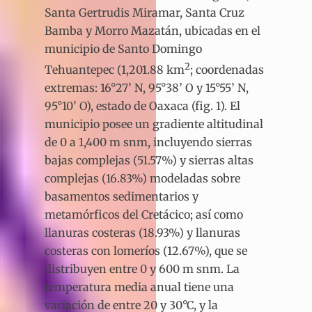
Santa Gertrudis Miramar, Santa Cruz
Bamba y Morro Mazatán, ubicadas en el
municipio de Santo Domingo
2
Tehuantepec (1,201.88 km
; coordenadas
extremas: 16°27’ N, 95°38’ O y 15°55’ N,
95°10’ O), estado de Oaxaca (fig. 1). El
municipio posee un gradiente altitudinal
de 0 a 1,400 m snm, incluyendo sierras
bajas complejas (51.57%) y sierras altas
complejas (16.83%) modeladas sobre
basamentos sedimentarios y
metamórficos del Cretácico; así como
llanuras costeras (18.93%) y llanuras
costeras con lomeríos (12.67%), que se
distribuyen entre 0 y 600 m snm. La
temperatura media anual tiene una
variación de entre 20 y 30°C, y la