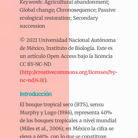
Keywords
: Agricultural abandonment;
Global change; Chronosequence; Passive
ecological restoration; Secondary
succession
© 2021 Universidad Nacional Autónoma
de México, Instituto de Biología. Este es
un artículo Open Access bajo la licencia
CC BY-NC-ND
(
http://creativecommons.org/licenses/by-
nc-nd/4.0/
).
Introducción
El bosque tropical seco (BTS), sensu
Murphy y Lugo (1986), representa 40%
de los bosques tropicales a nivel mundial
(Miles et al., 2006); en México la cifra se
eleva a 68%, con lo que se constituye