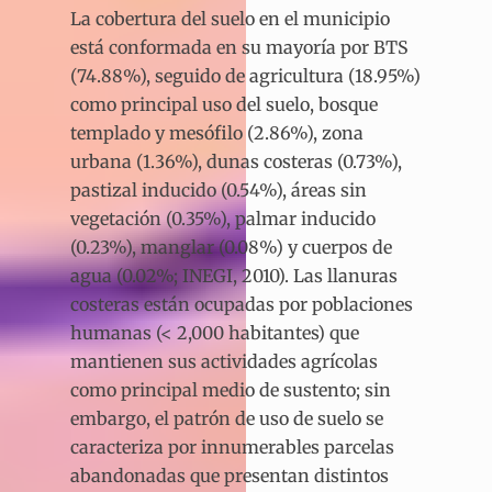
La cobertura del suelo en el municipio
está conformada en su mayoría por BTS
(74.88%), seguido de agricultura (18.95%)
como principal uso del suelo, bosque
templado y mesófilo (2.86%), zona
urbana (1.36%), dunas costeras (0.73%),
pastizal inducido (0.54%), áreas sin
vegetación (0.35%), palmar inducido
(0.23%), manglar (0.08%) y cuerpos de
agua (0.02%; INEGI, 2010). Las llanuras
costeras están ocupadas por poblaciones
humanas (< 2,000 habitantes) que
mantienen sus actividades agrícolas
como principal medio de sustento; sin
embargo, el patrón de uso de suelo se
caracteriza por innumerables parcelas
abandonadas que presentan distintos