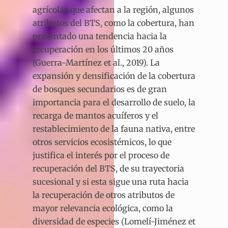
agrícolas que afectan a la región, algunos
atributos del BTS, como la cobertura, han
presentado una tendencia hacia la
recuperación en los últimos 20 años
(Guerra-Martínez et al., 2019). La
expansión y densificación de la cobertura
de bosques secundarios es de gran
importancia para el desarrollo de suelo, la
recarga de mantos acuíferos y el
restablecimiento de la fauna nativa, entre
otros servicios ecosistémicos, lo que
justifica el interés por el proceso de
recuperación del BTS, de su trayectoria
sucesional y si esta sigue una ruta hacia
la recuperación de otros atributos de
mayor relevancia ecológica, como la
diversidad de especies (Lomelí-Jiménez et