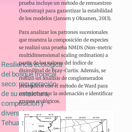
prueba incluye un método de remuestreo
(bootstrap) para garantizar la estabilidad
de los modelos (Jansen y Oksanen, 2013).
Para analizar los patrones sucesionales
que muestra la composición de especies
se realizó una prueba NMDS (Non-metric
multidimensional scaling ordination) a
partir de los valores del índice de
Resiliencia ecológica
disimilitud de Bray-Curtis. Además, se
del bosque tropical
realizó un análisis de conglomerados
seco: recuperación
jerárquicos con el método de Ward para
de su estructura,
complementar la ordenación e identificar
grupos ecológicos.
composición y
diversidad en
Tehuantepec, Oaxaca