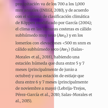
precipitación va de los 700 a los 1,000
mm anuales (INEGI, 2010), y de acuerdo
con el sistema de clasificación climática
de Köppen modificado por García (2004);
el clima en las llanuras costeras es cálido
subhúmedo muy seco (Aw
) y en los
0
lomeríos con elevaciones <500 m snm es
cálido subhúmedo seco (Aw
) (Salas-
1
Morales et al., 2018), habiendo una
estación húmeda que dura entre 5 y 7
meses (principalmente de junio a
octubre) y una estación de estiaje que
dura entre 6 y 7 meses (principalmente
de noviembre a mayo) (Lebrija-Trejos,
Pérez-García et al., 2010; Salas-Morales et
al., 2015).