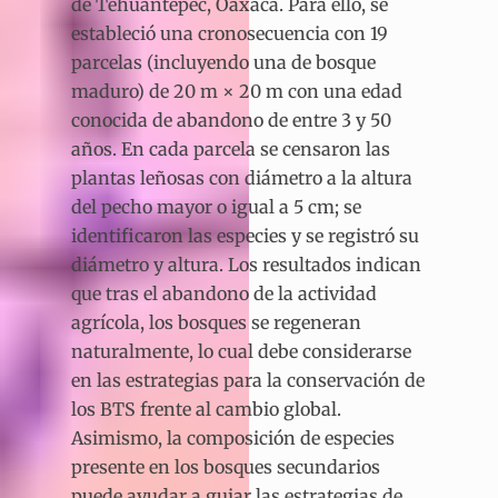
de Tehuantepec, Oaxaca. Para ello, se
estableció una cronosecuencia con 19
parcelas (incluyendo una de bosque
maduro) de 20 m × 20 m con una edad
conocida de abandono de entre 3 y 50
años. En cada parcela se censaron las
plantas leñosas con diámetro a la altura
del pecho mayor o igual a 5 cm; se
identificaron las especies y se registró su
diámetro y altura. Los resultados indican
que tras el abandono de la actividad
agrícola, los bosques se regeneran
naturalmente, lo cual debe considerarse
en las estrategias para la conservación de
los BTS frente al cambio global.
Asimismo, la composición de especies
presente en los bosques secundarios
puede ayudar a guiar las estrategias de