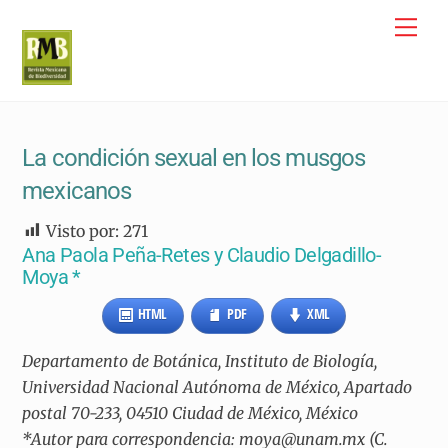
Skip
Me
to
content
La condición sexual en los musgos
mexicanos
Visto por:
271
Ana Paola Peña-Retes y Claudio Delgadillo-
Moya *
HTML
PDF
XML
Departamento de Botánica, Instituto de Biología,
Universidad Nacional Autónoma de México, Apartado
postal 70-233, 04510 Ciudad de México, México
*Autor para correspondencia: moya@unam.mx (C.