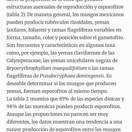
estructuras asexuales de reproducción y esporofitos
(tabla 2). De manera general, los musgos mexicanos
pueden producir tubérculos rizoidales, yemas
(axilares, foliares) y ramas flagelíferas variables en
forma, tamaño, color y posición sobre el gametofito.
Son frecuentes y características en algunos taxa
como, por ejemplo, las yemas claviformes de las
Calymperaceae, las yemas unicelulares negras de
Bryoerythrophyllum
inaequalifolium
o las ramas
flagelíferas de
Pseudocryphaea domingensis
. Es
deseable determinar si los musgos que producen
yemas, forman esporofitos al mismo tiempo.
La tabla 2 muestra que 85% de las especies dioicas y
98% de las monoicas pueden producir esporofitos.
Aunque las proporciones no parecen ser muy
diferentes, los datos muestran una tendencia a una
mayor producción de esporofitos entre los musgos