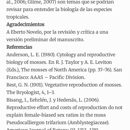
al., 2006; Glime, 2007) son temas que se podrían
revisar para entender la biología de las especies
tropicales.
Agradecimientos
A Eberto Novelo, por la revisión y crítica a una
versión preliminar del manuscrito.
Referencias
Anderson, L. E. (1980). Cytology and reproductive
biology of mosses. En R. J. Taylor y A. E. Leviton
(Eds.), The mosses of North America (pp. 37–76). San
Francisco: AAAS – Pacific Division.
Best, G. N. (1901). Vegetative reproduction of mosses.
The Bryologist, 4, 1–3.
Bisang, I., Eehrlén, J. y Hedenäs, L. (2006).
Reproductive effort and costs of reproduction do not
explain female-biased sex ratios in the moss
Pseudocalliergon trifarium (Amblystegiaceae).
American Journal of Botany, 93, 1313–1319.