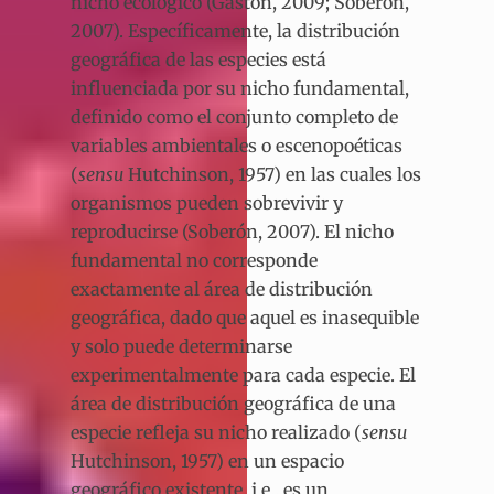
nicho ecológico (Gaston, 2009; Soberón,
2007). Específicamente, la distribución
geográfica de las especies está
influenciada por su nicho fundamental,
definido como el conjunto completo de
variables ambientales o escenopoéticas
(
sensu
Hutchinson, 1957) en las cuales los
organismos pueden sobrevivir y
reproducirse (Soberón, 2007). El nicho
fundamental no corresponde
exactamente al área de distribución
geográfica, dado que aquel es inasequible
y solo puede determinarse
experimentalmente para cada especie. El
área de distribución geográfica de una
especie refleja su nicho realizado (
sensu
Hutchinson, 1957) en un espacio
geográfico existente, i.e., es un