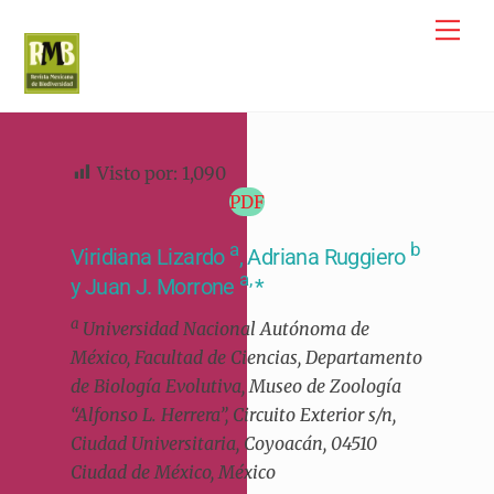
Skip
Me
to
content
Visto por:
1,090
PDF
a
b
Viridiana Lizardo
, Adriana Ruggiero
a,
y Juan J. Morrone
*
a
Universidad Nacional Autónoma de
México, Facultad de Ciencias, Departamento
de Biología Evolutiva, Museo de Zoología
“Alfonso L. Herrera”, Circuito Exterior s/n,
Ciudad Universitaria, Coyoacán, 04510
Ciudad de México, México