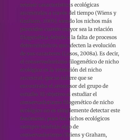
retener características ecológicas
ancestrales a través del tiempo (Wiens y
Graham, 2005), siendo los nichos más
parecidos cuanto mayor sea la relación
filogenética debido a la falta de procesos
determinísticos que afecten la evolución
de sus caracteres (Losos, 2008a). Es decir,
el conservadurismo filogenético de nicho
ecológico es la retención del nicho
ancestral, que se infiere que se
encontraba el antecesor del grupo de
estudio. El objetivo al estudiar el
conservadurismo filogenético de nicho
ecológico no es simplemente detectar este
fenómeno, pues los nichos ecológicos
siempre tendrán algo de
conservadurismo (Wiens y Graham,