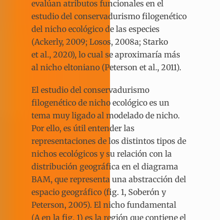
evalúan atributos funcionales en el
estudio del conservadurismo filogenético
del nicho ecológico de las especies
(Ackerly, 2009; Losos, 2008a; Starko
et al., 2020), lo cual se aproximaría más
al nicho eltoniano (Peterson et al., 2011).
El estudio del conservadurismo
filogenético de nicho ecológico es un
tema muy ligado al modelado de nicho.
Por ello, es útil entender las
representaciones de los distintos tipos de
nichos ecológicos y su relación con la
distribución geográfica en el diagrama
BAM, que representa una abstracción del
espacio geográfico (fig. 1, Soberón y
Peterson, 2005). El nicho fundamental
(A en la fig. 1) es la región que contiene el