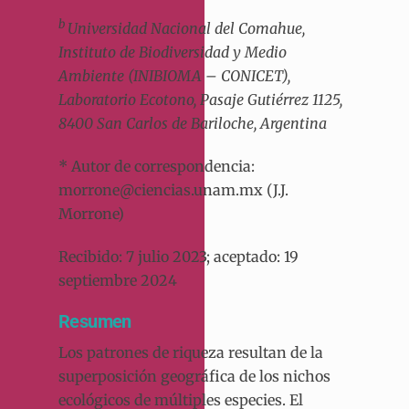
b
Universidad Nacional del Comahue,
Instituto de Biodiversidad y Medio
Ambiente (INIBIOMA – CONICET),
Laboratorio Ecotono, Pasaje Gutiérrez 1125,
8400 San Carlos de Bariloche, Argentina
* Autor de correspondencia:
morrone@ciencias.unam.mx (J.J.
Morrone)
Recibido: 7 julio 2023; aceptado: 19
septiembre 2024
Resumen
Los patrones de riqueza resultan de la
superposición geográfica de los nichos
ecológicos de múltiples especies. El