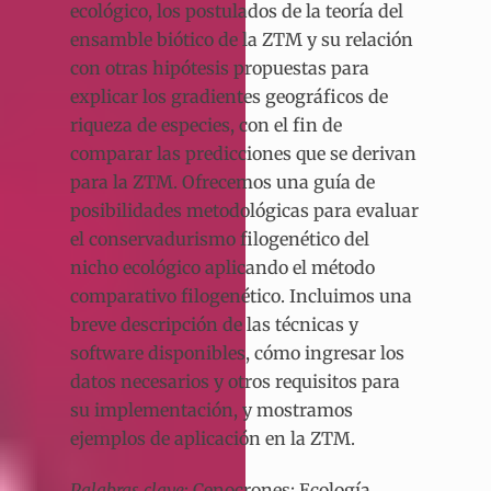
ecológico, los postulados de la teoría del
ensamble biótico de la ZTM y su relación
con otras hipótesis propuestas para
explicar los gradientes geográficos de
riqueza de especies, con el fin de
comparar las predicciones que se derivan
para la ZTM. Ofrecemos una guía de
posibilidades metodológicas para evaluar
el conservadurismo filogenético del
nicho ecológico aplicando el método
comparativo filogenético. Incluimos una
breve descripción de las técnicas y
software disponibles, cómo ingresar los
datos necesarios y otros requisitos para
su implementación, y mostramos
ejemplos de aplicación en la ZTM.
Palabras clave
: Cenocrones; Ecología