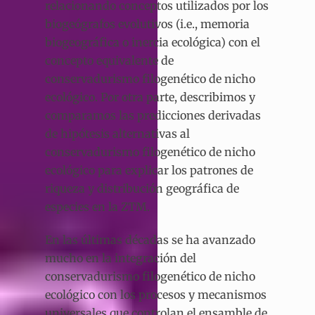
relacionando conceptos utilizados por los
biogeógrafos evolutivos (i.e., memoria
biogeográfica o inercia ecológica) con el
concepto equivalente de
conservadurismo filogenético de nicho
ecológico. Por otra parte, describimos y
comparamos las predicciones derivadas
de hipótesis alternativas al
conservadurismo filogenético de nicho
ecológico para explicar los patrones de
riqueza y distribución geográfica de
especies en la ZTM.
En las últimas décadas se ha avanzado
mucho en la integración del
conservadurismo filogenético de nicho
ecológico con los procesos y mecanismos
universales que controlan el ensamble de