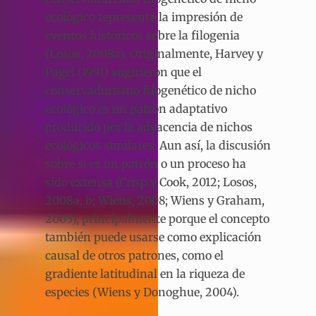
ecológico representa la impresión de
eventos históricos sobre la filogenia
(Losos, 2008a). Originalmente, Harvey y
Pagel (1991) sugirieron que el
conservadurismo filogenético de nicho
ecológico es un patrón adaptativo
producido por la adyacencia de nichos
ecológicos similares. Aun así, la discusión
sobre si es un patrón o un proceso ha
sido extensa (Crisp y Cook, 2012; Losos,
2008a, b; Wiens, 2008; Wiens y Graham,
2005), principalmente porque el concepto
también puede usarse como explicación
causal de otros patrones, como el
gradiente latitudinal en la riqueza de
especies (Wiens y Donoghue, 2004).