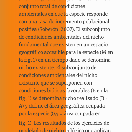
conjunto total de condiciones
ambientales en que la especie responde
con una tasa de incremento poblacional
positiva (Soberón, 2007). El subconjunto
de condiciones ambientales del nicho
fundamental que existen en un espacio
geográfico accesible para la especie (M en
la fig. 1) en un tiempo dado se denomina
nicho existente. El subconjunto de
condiciones ambientales del nicho
existente que se superponen con
condiciones bióticas favorables (B en la
fig. 1) se denomina nicho realizado (B ∩
A) y define el área geográfica ocupada
por la especie (G
= área ocupada en
O
fig. 1). Los resultados de los ejercicios de
modelado de nicho ecológico que aplican