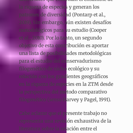
la riqueza de especies y generan los
patrones de diversidad (Pontarp et al.,
2019). Sin embargo, aún existen desafíos
metodológicos para su estudio (Cooper
et al., 2010). Por lo tanto, un segundo
objetivo de esta contribución es aportar
una lista de posibilidades metodológicas
para el estudio del conservadurismo
filogenético de nicho ecológico y su
relación con los gradientes geográficos
en la riqueza de especies en la ZTM desde
la perspectiva del método comparativo
filogenético (
sensu
Harvey y Pagel, 1991).
Cabe aclarar que el presente trabajo no
representa una revisión exhaustiva de la
literatura sobre la relación entre el