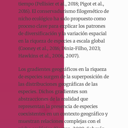
tiempo (Pellisier et al., 2018; Pigot et al.,
2016). El conservadurismo filogenético de
nicho ecológico ha sido propuesto como
proceso clave para explicar los patrones
de diversificación y la variación espacial
en la riqueza de especies a escala global
(Cooney et al., 2016; Diniz-Filho, 2023;
Hawkins et al., 2006, 2007).
Los gradientes geográficos en la riqueza
de especies surgen de la superposición de
las distribuciones geográficas de las
especies. Dichos gradientes son
abstracciones de la realidad que
representan la presencia de especies
coexistentes en un contexto geográfico y
muestran relaciones complejas con el