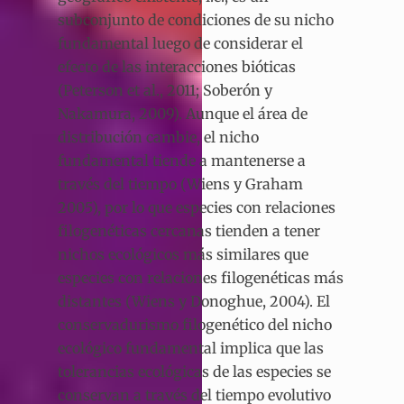
subconjunto de condiciones de su nicho
fundamental luego de considerar el
efecto de las interacciones bióticas
(Peterson et al., 2011; Soberón y
Nakamura, 2009). Aunque el área de
distribución cambie, el nicho
fundamental tiende a mantenerse a
través del tiempo (Wiens y Graham
2005), por lo que especies con relaciones
filogenéticas cercanas tienden a tener
nichos ecológicos más similares que
especies con relaciones filogenéticas más
distantes (Wiens y Donoghue, 2004). El
conservadurismo filogenético del nicho
ecológico fundamental implica que las
tolerancias ecológicas de las especies se
conservan a través del tiempo evolutivo