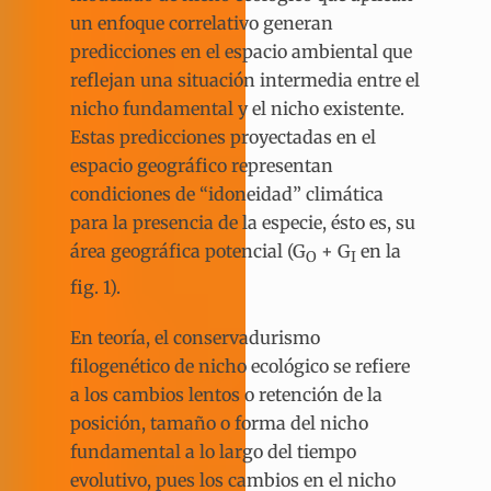
un enfoque correlativo generan
predicciones en el espacio ambiental que
reflejan una situación intermedia entre el
nicho fundamental y el nicho existente.
Estas predicciones proyectadas en el
espacio geográfico representan
condiciones de “idoneidad” climática
para la presencia de la especie, ésto es, su
área geográfica potencial (G
+ G
en la
O
I
fig. 1).
En teoría, el conservadurismo
filogenético de nicho ecológico se refiere
a los cambios lentos o retención de la
posición, tamaño o forma del nicho
fundamental a lo largo del tiempo
evolutivo, pues los cambios en el nicho