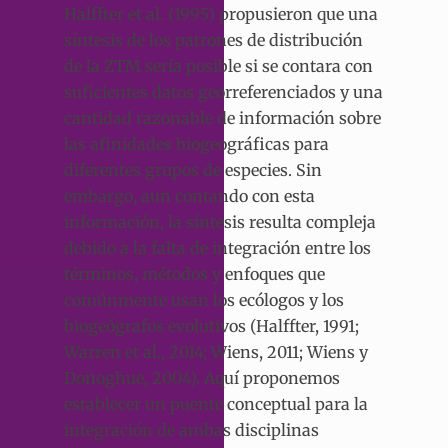
Halffter et al. (1995) propusieron que una
síntesis de los patrones de distribución
de la ZTM sería posible si se contara con
suficientes datos georreferenciados y una
cantidad razonable de información sobre
las afinidades biogeográficas para
diferentes grupos de especies. Sin
embargo, aun contando con esta
información, la síntesis resulta compleja
debido a la falta de integración entre los
términos, métodos y enfoques que
comúnmente usan los ecólogos y los
biogeógrafos evolutivos (Halffter, 1991;
Warren et al., 2014; Wiens, 2011; Wiens y
Donoghue, 2004). Aquí proponemos
establecer un puente conceptual para la
integración de ambas disciplinas