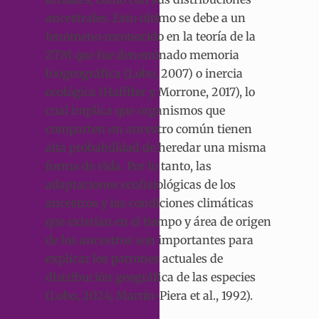
ancestrales. Esto último se debe a un
fenómeno reconocido en la teoría de la
ZTM que fue denominado memoria
biogeográfica (Lobo, 2007) o inercia
ecológica (Halffter y Morrone, 2017), lo
cual implica que organismos que
comparten un ancestro común tienen
alta probabilidad de heredar una misma
forma de vida. Por lo tanto, las
adaptaciones ecofisiológicas de los
ancestros y las condiciones climáticas
que existían en el tiempo y área de origen
de los ancestros son importantes para
explicar los patrones actuales de
distribución geográfica de las especies
(Lobo, 2024; Martín-Piera et al., 1992).