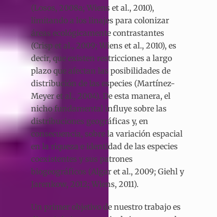
(Losos, 2008a; Wiens et al., 2010),
limitando a los linajes para colonizar
áreas ecológicamente contrastantes
(Crisp et al., 2009; Wiens et al., 2010), es
decir, que existen restricciones a largo
plazo que afectan las posibilidades de
distribución de las especies (Martínez-
Meyer et al., 2004). De esta manera, el
nicho fundamental influye sobre las
distribuciones geográficas y, en
consecuencia, sobre la variación espacial
en la riqueza e identidad de las especies
coexistentes y sus patrones
biogeográficos (Algar et al., 2009; Giehl y
Jarenkow, 2012; Wiens, 2011).
Un primer objetivo de nuestro trabajo es