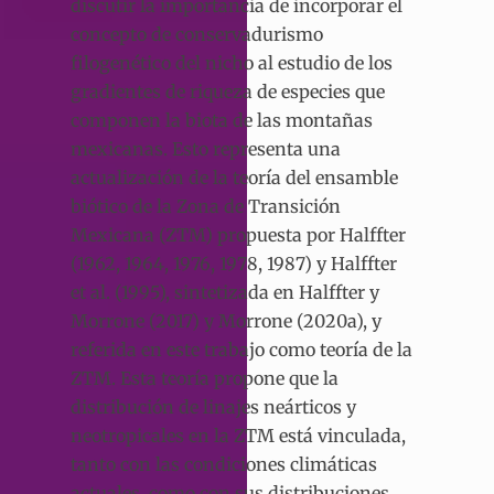
discutir la importancia de incorporar el
concepto de conservadurismo
filogenético del nicho al estudio de los
gradientes de riqueza de especies que
componen la biota de las montañas
mexicanas. Esto representa una
actualización de la teoría del ensamble
biótico de la Zona de Transición
Mexicana (ZTM) propuesta por Halffter
(1962, 1964, 1976, 1978, 1987) y Halffter
et al. (1995), sintetizada en Halffter y
Morrone (2017) y Morrone (2020a), y
referida en este trabajo como teoría de la
ZTM. Esta teoría propone que la
distribución de linajes neárticos y
neotropicales en la ZTM está vinculada,
tanto con las condiciones climáticas
actuales, como con sus distribuciones