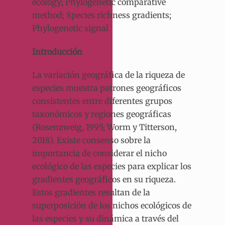
ecology; Phylogenetic comparative
method; Species richness gradients;
Phylogenetic signal
Introducción
La variación geográfica de la riqueza de
especies muestra patrones geográficos
consistentes entre diferentes grupos
taxonómicos y regiones geográficas
(Rosenzweig, 1995; Worm y Titterson,
2018). Existe consenso sobre la
importancia de considerar el nicho
ecológico de las especies para explicar los
gradientes geográficos en su riqueza.
Estos gradientes resultan de la
superposición de los nichos ecológicos de
las especies y su dinámica a través del