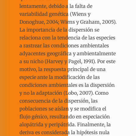
lentamente, debido a la falta de
variabilidad genética (Wiens y
Donoghue, 2004; Wiens y Graham, 2005).
La importancia de la dispersión se
relaciona con la tendencia de las especies
a rastrear las condiciones ambientales
adyacentes geográfica y ambientalmente
a su nicho (Harvey y Pagel, 1991). Por este
motivo, la respuesta principal de una
especie ante la modificación de las
condiciones ambientales es la dispersión
y no la adaptación (Lobo, 2007). Como
consecuencia de la dispersión, las
poblaciones se aíslan y se modifica el
flujo génico, resultando en especiación
alopátrida y peripátrida. Finalmente, la
deriva es considerada la hipótesis nula