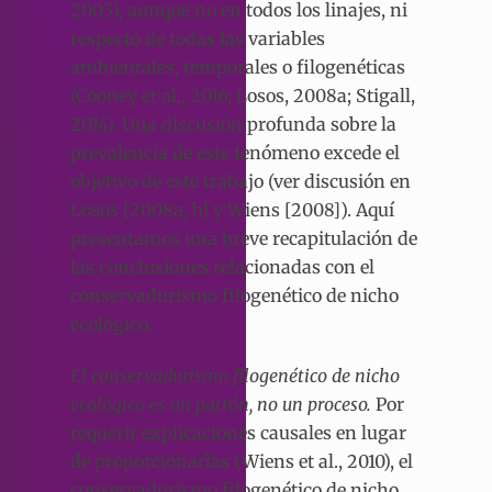
2005), aunque no en todos los linajes, ni
respecto de todas las variables
ambientales, temporales o filogenéticas
(Cooney et al., 2016; Losos, 2008a; Stigall,
2014). Una discusión profunda sobre la
prevalencia de este fenómeno excede el
objetivo de este trabajo (ver discusión en
Losos [2008a, b] y Wiens [2008]). Aquí
presentamos una breve recapitulación de
las conclusiones relacionadas con el
conservadurismo filogenético de nicho
ecológico.
El conservadurismo filogenético de nicho
ecológico es un patrón, no un proceso.
Por
requerir explicaciones causales en lugar
de proporcionarlas (Wiens et al., 2010), el
conservadurismo filogenético de nicho