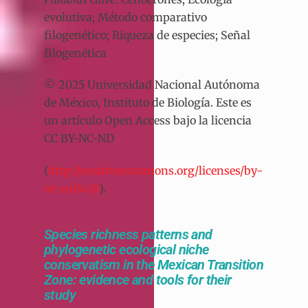
evolutiva; Método comparativo
filogenético; Riqueza de especies; Señal
filogenética
© 2025 Universidad Nacional Autónoma
de México, Instituto de Biología. Este es
un artículo Open Access bajo la licencia
CC BY-NC-ND
(
http://creativecommons.org/licenses/by-
nc-nd/4.0/
).
Species richness patterns and
phylogenetic ecological niche
conservatism in the Mexican Transition
Zone: evidence and tools for their
study