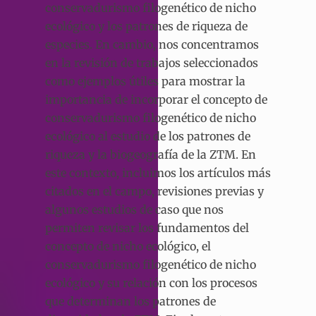
conservadurismo filogenético de nicho
ecológico y los patrones de riqueza de
especies. En cambio, nos concentramos
en la revisión de trabajos seleccionados
como ejemplos útiles para mostrar la
importancia de incorporar el concepto de
conservadurismo filogenético de nicho
ecológico al estudio de los patrones de
riqueza y la biogeografía de la ZTM. En
este contexto, incluimos los artículos más
citados en el campo, revisiones previas y
algunos estudios de caso que nos
permiten revisar los fundamentos del
concepto de nicho ecológico, el
conservadurismo filogenético de nicho
ecológico y su relación con los procesos
que determinan los patrones de