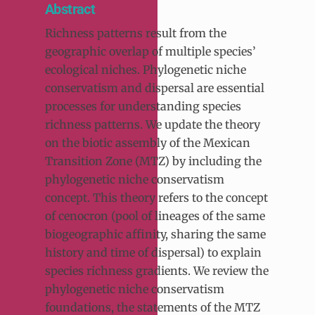
Abstract
Richness patterns result from the
geographic overlap of multiple species’
ecological niches. Phylogenetic niche
conservatism and dispersal are essential
processes for understanding species
richness patterns. We update the theory
on the biotic assembly of the Mexican
Transition Zone (MTZ) by including the
phylogenetic niche conservatism
concept. This theory refers to the concept
of cenocron (pool of lineages of the same
biogeographic affinity, sharing the same
history and time of dispersal) to explain
species richness gradients. We review the
phylogenetic niche conservatism
foundations, the statements of the MTZ