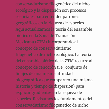
conservadurismo filogenético del nicho
ecológico y la dispersión son procesos
esenciales para entender patrones
geográficos en la riqueza de especies.
Aquí actualizamos la teoría del ensamble
biótico en la Zona de Transición
Mexicana (ZTM) incorporando al
concepto de conservadurismo
filogenético de nicho ecológico. La teoría
del ensamble biótico de la ZTM recurre al
concepto de cenocrón (i.e., conjunto de
linajes de una misma afinidad
biogeográfica que comparten una misma
historia y tiempo de dispersión) para
explicar gradientes en la riqueza de
especies. Revisamos los fundamentos del
conservadurismo filogenético de nicho