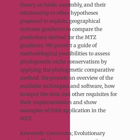
theory on biotic assembly, and their
relationship to other hypotheses
proposed to explain geographical
richness gradients to compare the
predictions derived for the MTZ
gradients. We present a guide of
methodological possibilities to assess
phylogenetic niche conservatism by
applying the phylogenetic comparative
method. We provide an overview of the
available techniques and software, how
to input the data and other requisites for
their implementation and show
examples of their application in the
MTZ.
Kewwords
: Cenocrons; Evolutionary