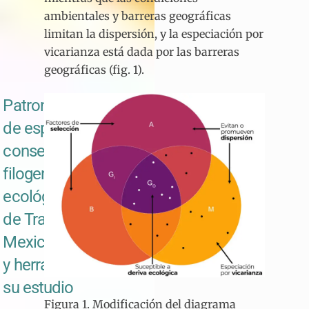
ambientales y barreras geográficas
limitan la dispersión, y la especiación por
vicarianza está dada por las barreras
geográficas (fig. 1).
Patrones de riqueza
de especies y
conservadurismo
filogenético del nicho
ecológico en la Zona
de Transición
Mexicana: evidencia
y herramientas para
su estudio
Figura 1. Modificación del diagrama