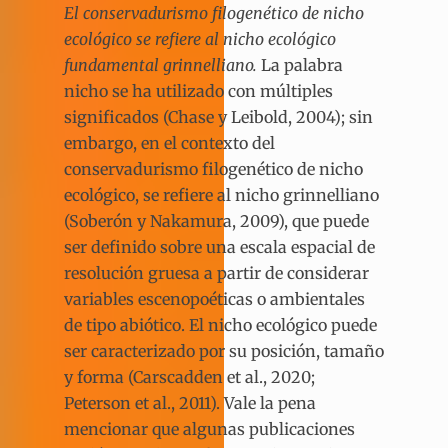
El conservadurismo filogenético de nicho
ecológico se refiere al nicho ecológico
fundamental grinnelliano.
La palabra
nicho se ha utilizado con múltiples
significados (Chase y Leibold, 2004); sin
embargo, en el contexto del
conservadurismo filogenético de nicho
ecológico, se refiere al nicho grinnelliano
(Soberón y Nakamura, 2009), que puede
ser definido sobre una escala espacial de
resolución gruesa a partir de considerar
variables escenopoéticas o ambientales
de tipo abiótico. El nicho ecológico puede
ser caracterizado por su posición, tamaño
y forma (Carscadden et al., 2020;
Peterson et al., 2011). Vale la pena
mencionar que algunas publicaciones