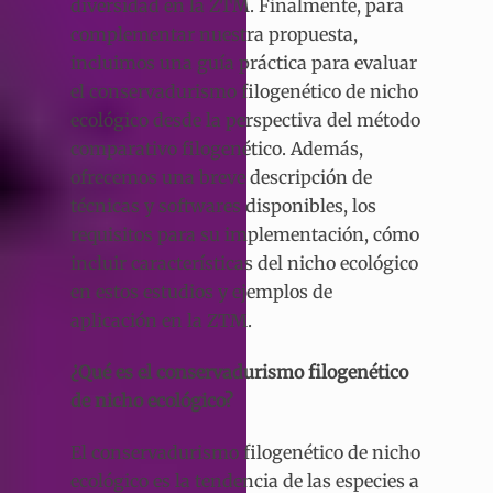
diversidad en la ZTM. Finalmente, para
complementar nuestra propuesta,
incluimos una guía práctica para evaluar
el conservadurismo filogenético de nicho
ecológico desde la perspectiva del método
comparativo filogenético. Además,
ofrecemos una breve descripción de
técnicas y softwares disponibles, los
requisitos para su implementación, cómo
incluir características del nicho ecológico
en estos estudios y ejemplos de
aplicación en la ZTM.
¿Qué es el conservadurismo filogenético
de nicho ecológico?
El conservadurismo filogenético de nicho
ecológico es la tendencia de las especies a