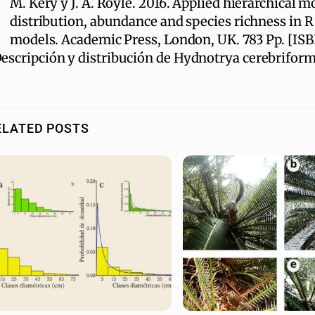
M. Kéry y J. A. Royle. 2016. Applied hierarchical m
distribution, abundance and species richness in R 
models. Academic Press, London, UK. 783 Pp. [IS
escripción y distribución de Hydnotrya cerebriform
ELATED POSTS