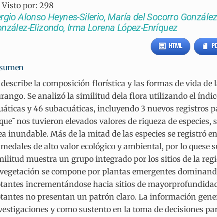
Visto por:
298
rgio Alonso Heynes-Silerio, María del Socorro Gonzále
nzález-Elizondo, Irma Lorena López-Enríquez
HTML
P
sumen
 describe la composición florística y las formas de vida d
rango. Se analizó la similitud dela flora utilizando el índic
uáticas y 46 subacuáticas, incluyendo 3 nuevos registros 
que˜nos tuvieron elevados valores de riqueza de especies, 
ea inundable. Más de la mitad de las especies se registró 
medales de alto valor ecológico y ambiental, por lo quese s
militud muestra un grupo integrado por los sitios de la regió
vegetación se compone por plantas emergentes dominando 
otantes incrementándose hacia sitios de mayorprofundidad
otantes no presentan un patrón claro. La información gen
vestigaciones y como sustento en la toma de decisiones par