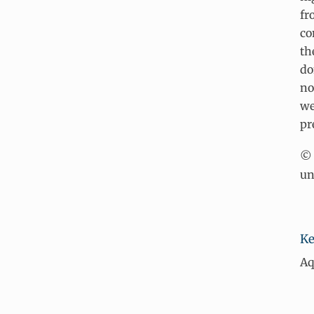
fr
co
th
do
no
we
pr
© 
un
Ke
Aq