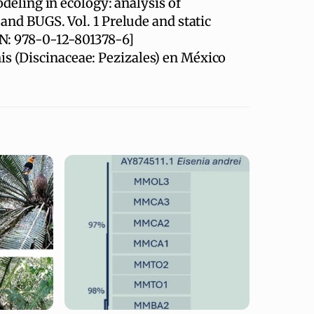
odeling in ecology: analysis of
and BUGS. Vol. 1 Prelude and static
BN: 978-0-12-801378-6]
is (Discinaceae: Pezizales) en México