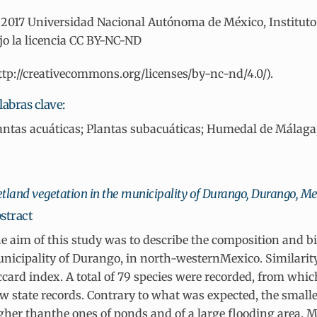
2017 Universidad Nacional Autónoma de México, Instituto d
jo la licencia CC BY-NC-ND
ttp://creativecommons.org/licenses/by-nc-nd/4.0/).
labras clave:
antas acuáticas; Plantas subacuáticas; Humedal de Málaga;
tland vegetation in the municipality of Durango, Durango, M
stract
e aim of this study was to describe the composition and bi
nicipality of Durango, in north-westernMexico. Similarity
ccard index. A total of 79 species were recorded, from whi
w state records. Contrary to what was expected, the smalle
gher thanthe ones of ponds and of a large flooding area. M