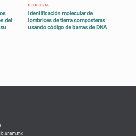
ECOLOGÍA
dos
Identificación molecular de
os del
lombrices de tierra composteras
 su
usando código de barras de DNA
a
z@ib.unam.mx