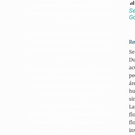
Selective-OCR protocol for mass
Se
digitization of herbarium specimen
Go
labels
The mountains of central Mexico: a
phytogeographical conundrum
Re
resolved through floristic similarity
Se
analyses
Du
ac
Strategies of space use and foraging
pe
effort in two Neotropical flocking
ár
warbler species (Parulidae) during
hu
their nonbreeding period
si
Estructura poblacional y
La
parámetros demográficos de Pinus
fl
hartwegii en un bosque de alta
fl
montaña de la Faja Volcánica
in