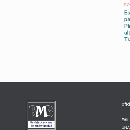
EC
Es
pa
Pi
al
Tr
Ofic
Edif.
UNAM