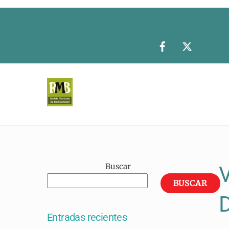
Skip
to
content
Buscar
V
BUSCAR
D
Entradas recientes