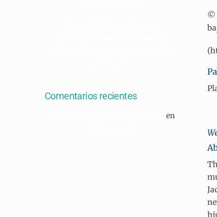
Transmexicana
© 
Diversidad de vertebrados
ba
visitantes a los estróbilos del
(h
complejo Dioon edule y su potencial
polinizador
Pa
Pl
Comentarios recientes
Un comentarista de WordPress
en
¡Hola mundo!
We
Ab
Th
mu
Ja
ne
hi