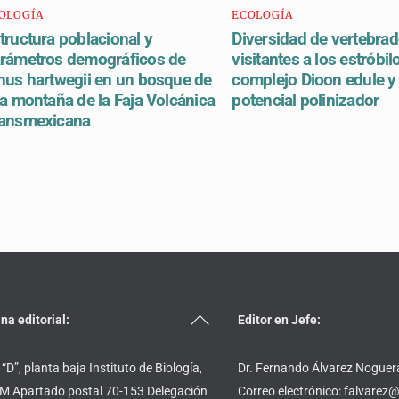
OLOGÍA
ECOLOGÍA
tructura poblacional y
Diversidad de vertebra
rámetros demográficos de
visitantes a los estróbil
nus hartwegii en un bosque de
complejo Dioon edule y
ta montaña de la Faja Volcánica
potencial polinizador
ansmexicana
Back
ina editorial:
Editor en Jefe:
To
Top
 “D”, planta baja Instituto de Biología,
Dr. Fernando Álvarez Noguer
 Apartado postal 70-153 Delegación
Correo electrónico: falvare