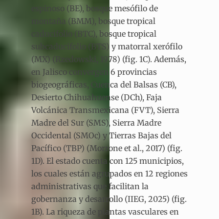
espinoso (BE), bosque mesófilo de
montaña (BMM), bosque tropical
caducifolio (BTC), bosque tropical
subcaducifolio (BTS) y matorral xerófilo
(MX) (Rzedowski, 1978) (fig. 1C). Además,
en Jalisco convergen 6 provincias
biogeográficas, Cuenca del Balsas (CB),
Desierto Chihuahuense (DCh), Faja
Volcánica Transmexicana (FVT), Sierra
Madre del Sur (SMS), Sierra Madre
Occidental (SMOc) y Tierras Bajas del
Pacífico (TBP) (Morrone et al., 2017) (fig.
1D). El estado cuenta con 125 municipios,
los cuales están agrupados en 12 regiones
administrativas que facilitan la
gobernanza y desarrollo (IIEG, 2025) (fig.
1B). La riqueza de plantas vasculares en