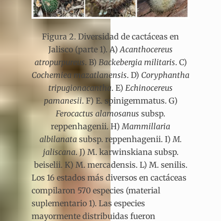
Figura 2. Diversidad de cactáceas en
Jalisco (parte 1). A)
Acanthocereus
atropurpureus
. B)
Backebergia militaris
. C)
Cochemiea mazatlanensis
. D)
Coryphantha
tripugionacantha
. E)
Echinocereus
pamanesii
. F) E. spinigemmatus. G)
Ferocactus alamosanus
subsp.
reppenhagenii. H)
Mammillaria
albilanata
subsp. reppenhagenii. I)
M.
jaliscana
. J) M. karwinskiana subsp.
beiselii. K) M. mercadensis. L) M. senilis.
Los 16 estados más diversos en cactáceas
compilaron 570 especies (material
suplementario 1). Las especies
mayormente distribuidas fueron