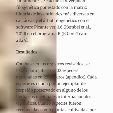
Finalmente, se calculó la diversidad
filogenética por estado con la matriz
binaria de las entidades más diversas en
cactáceas y el árbol filogenético con el
software Picante ver. 1.6 (Kembel et al.,
2010) en el programa R (R Core Team,
2024).
Resultados
Con base en los registros revisados, se
listan para Jalisco a 102 especies
agrupadas en 25 géneros (apéndice). Cada
especie es citada por un ejemplar de
respaldo preservado en alguno de los
herbarios nacionales o internacionales
(apéndice). Cuatro especies fueron
reconocidas como plantas cultivadas, por