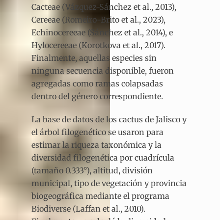
Cacteae (Vázquez-Sánchez et al., 2013),
Cereeae (Romeiro-Brito et al., 2023),
Echinocereeae (Sánchez et al., 2014), e
Hylocereeae (Korotkova et al., 2017).
Finalmente, aquellas especies sin
ninguna secuencia disponible, fueron
agregadas como ramas colapsadas
dentro del género correspondiente.
La base de datos de los cactus de Jalisco y
el árbol filogenético se usaron para
estimar la riqueza taxonómica y la
diversidad filogenética por cuadrícula
(tamaño 0.333°), altitud, división
municipal, tipo de vegetación y provincia
biogeográfica mediante el programa
Biodiverse (Laffan et al., 2010).