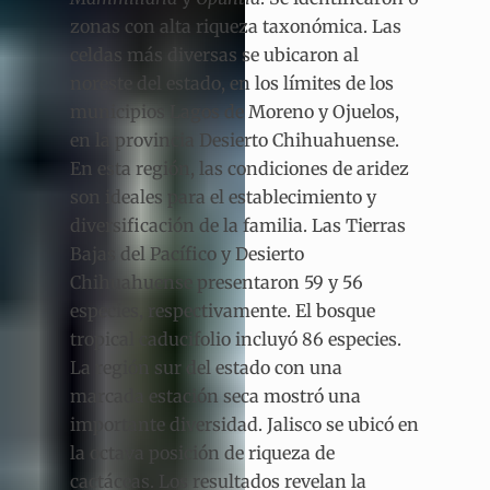
zonas con alta riqueza taxonómica. Las
celdas más diversas se ubicaron al
noreste del estado, en los límites de los
municipios Lagos de Moreno y Ojuelos,
en la provincia Desierto Chihuahuense.
En esta región, las condiciones de aridez
son ideales para el establecimiento y
diversificación de la familia. Las Tierras
Bajas del Pacífico y Desierto
Chihuahuense presentaron 59 y 56
especies, respectivamente. El bosque
tropical caducifolio incluyó 86 especies.
La región sur del estado con una
marcada estación seca mostró una
importante diversidad. Jalisco se ubicó en
la octava posición de riqueza de
cactáceas. Los resultados revelan la