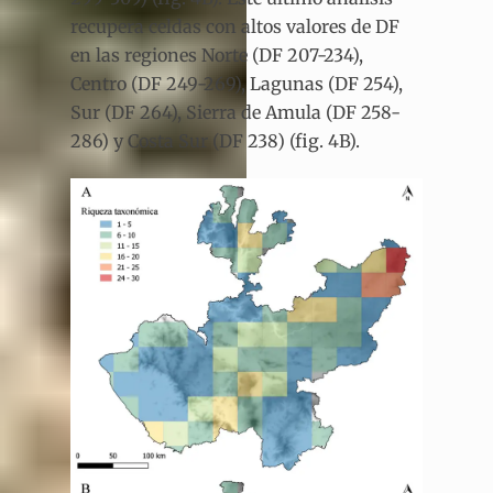
recupera celdas con altos valores de DF
en las regiones Norte (DF 207-234),
Centro (DF 249-269), Lagunas (DF 254),
Sur (DF 264), Sierra de Amula (DF 258-
286) y Costa Sur (DF 238) (fig. 4B).