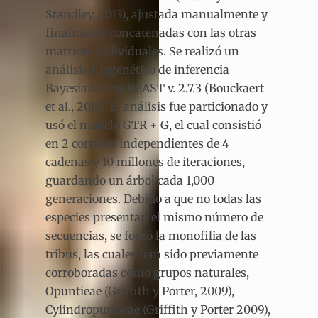
Standley, 2013), ajustada manualmente y
finalmente concatenadas con las otras
matrices individuales. Se realizó un
análisis filogenético de inferencia
Bayesiana con BEAST v. 2.7.3 (Bouckaert
et al., 2019). El análisis fue particionado y
usó el modelo GTR + G, el cual consistió
en 2 corridas independientes de 4
cadenas y 10 millones de iteraciones,
guardando un árbol cada 1,000
generaciones. Debido a que no todas las
especies presentan el mismo número de
secuencias, se forzó la monofilia de las
tribus, las cuales han sido previamente
corroboradas como grupos naturales,
Opuntieae (Griffith y Porter, 2009),
Cylindropuntieae (Griffith y Porter 2009),