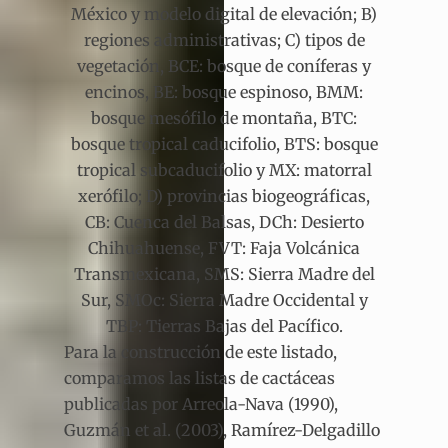
México y modelo digital de elevación; B)
regiones administrativas; C) tipos de
vegetación, BCE: bosque de coníferas y
encinos, BE: bosque espinoso, BMM:
bosque mesófilo de montaña, BTC:
bosque tropical caducifolio, BTS: bosque
tropical subcaducifolio y MX: matorral
xerófilo; D) provincias biogeográficas,
CB: Cuenca del Balsas, DCh: Desierto
Chihuahuense, FVT: Faja Volcánica
Transmexicana, SMS: Sierra Madre del
Sur, SMOc: Sierra Madre Occidental y
TBP: Tierras Bajas del Pacífico.
Para la construcción de este listado,
comparamos las listas de cactáceas
publicadas por Arreola-Nava (1990),
Guzmán et al. (2003), Ramírez-Delgadillo