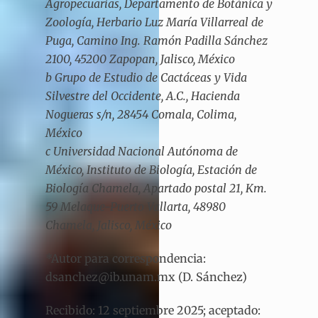
Agropecuarias, Departamento de Botánica y
Zoología, Herbario Luz María Villarreal de
Puga, Camino Ing. Ramón Padilla Sánchez
2100, 45200 Zapopan, Jalisco, México
b Grupo de Estudio de Cactáceas y Vida
Silvestre del Occidente, A.C., Hacienda
Nogueras s/n, 28454 Comala, Colima,
México
c Universidad Nacional Autónoma de
México, Instituto de Biología, Estación de
Biología Chamela, Apartado postal 21, Km.
59 Melaque-Puerto Vallarta, 48980
Chamela, Jalisco, México
*Autor para correspondencia:
dsanchez@ib.unam.mx (D. Sánchez)
Recibido: 12 septiembre 2025; aceptado: