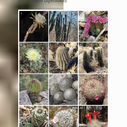
dorschianus
(apéndice).