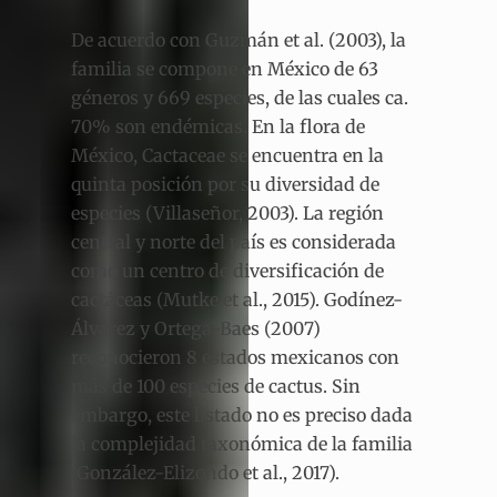
De acuerdo con Guzmán et al. (2003), la
familia se compone en México de 63
géneros y 669 especies, de las cuales ca.
70% son endémicas. En la flora de
México, Cactaceae se encuentra en la
quinta posición por su diversidad de
especies (Villaseñor, 2003). La región
central y norte del país es considerada
como un centro de diversificación de
cactáceas (Mutke et al., 2015). Godínez-
Álvarez y Ortega-Baes (2007)
reconocieron 8 estados mexicanos con
más de 100 especies de cactus. Sin
embargo, este listado no es preciso dada
la complejidad taxonómica de la familia
(González-Elizondo et al., 2017).