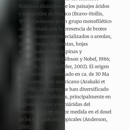
florístico distintivo de los paisajes áridos
y semiáridos de México (Bravo-Hollis,
1978). Cactaceae es un grupo monofilético
caracterizado por la presencia de brotes
cortos altamente especializados o areolas,
tallos u hojas suculentas, hojas
modificadas como espinas y
metabolismo CAM (Gibson y Nobel, 1986;
Mauseth, 2006; Nyffeler, 2002). El origen
de la familia es estimado en ca. de 30 Ma
en el continente americano (Arakaki et
al., 2011). Los cactus se han diversificado
en diferentes hábitats, principalmente en
regiones áridas y semiáridas del
continente y en menor medida en el dosel
de los bosques neotropicales (Anderson,
2001).