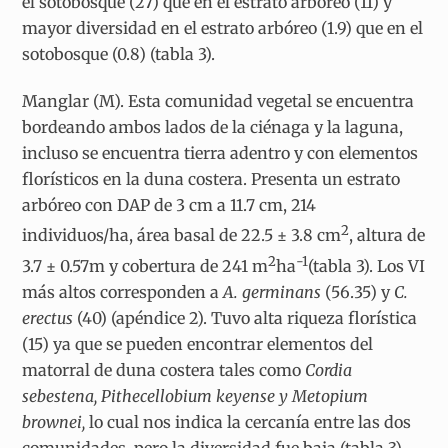
el sotobosque (27) que en el estrato arbóreo (11) y
mayor diversidad en el estrato arbóreo (1.9) que en el
sotobosque (0.8) (tabla 3).
Manglar (M). Esta comunidad vegetal se encuentra
bordeando ambos lados de la ciénaga y la laguna,
incluso se encuentra tierra adentro y con elementos
florísticos en la duna costera. Presenta un estrato
arbóreo con DAP de 3 cm a 11.7 cm, 214
2
individuos/ha, área basal de 22.5 ± 3.8 cm
, altura de
2
-1
3.7 ± 0.57m y cobertura de 241 m
ha
(tabla 3). Los VI
más altos corresponden a
A. germinans
(56.35) y
C.
erectus
(40) (apéndice 2). Tuvo alta riqueza florística
(15) ya que se pueden encontrar elementos del
matorral de duna costera tales como
Cordia
sebestena, Pithecellobium keyense y Metopium
brownei,
lo cual nos indica la cercanía entre las dos
comunidades, pero la diversidad fue baja (tabla 3).