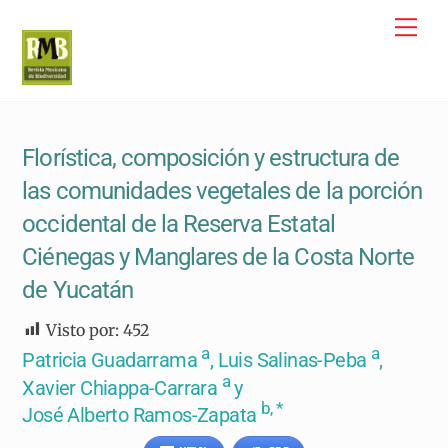
Skip
Me
to
content
Florística, composición y estructura de
las comunidades vegetales de la porción
occidental de la Reserva Estatal
Ciénegas y Manglares de la Costa Norte
de Yucatán
Visto por:
452
a
a
Patricia Guadarrama
, Luis Salinas-Peba
,
a
Xavier Chiappa-Carrara
y
b, *
José Alberto Ramos-Zapata