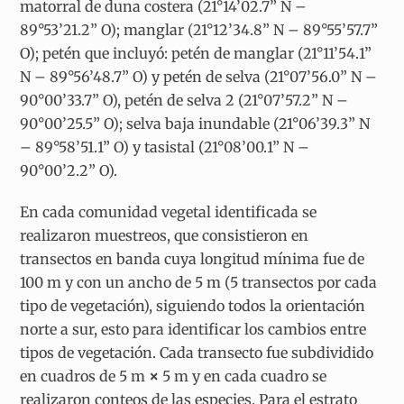
matorral de duna costera (21°14’02.7” N –
89°53’21.2” O); manglar (21°12’34.8” N – 89°55’57.7”
O); petén que incluyó: petén de manglar (21°11’54.1”
N – 89°56’48.7” O) y petén de selva (21°07’56.0” N –
90°00’33.7” O), petén de selva 2 (21°07’57.2” N –
90°00’25.5” O); selva baja inundable (21°06’39.3” N
– 89°58’51.1” O) y tasistal (21°08’00.1” N –
90°00’2.2” O).
En cada comunidad vegetal identificada se
realizaron muestreos, que consistieron en
transectos en banda cuya longitud mínima fue de
100 m y con un ancho de 5 m (5 transectos por cada
tipo de vegetación), siguiendo todos la orientación
norte a sur, esto para identificar los cambios entre
tipos de vegetación. Cada transecto fue subdividido
en cuadros de 5 m
×
5 m y en cada cuadro se
realizaron conteos de las especies. Para el estrato