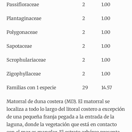
Passifloraceae
2
1.00
Plantaginaceae
2
1.00
Polygonaceae
2
1.00
Sapotaceae
2
1.00
Scrophulariaceae
2
1.00
Zigophyllaceae
2
1.00
Familias con 1 especie
29
14.57
Matorral de duna costera
(MD). El matorral se
localiza a todo lo largo del litoral costero a excepción
de una pequeña franja pegada a la entrada de la
laguna, donde la vegetación que está en contacto
con el mar es manglar. El estrato arbóreo presenta