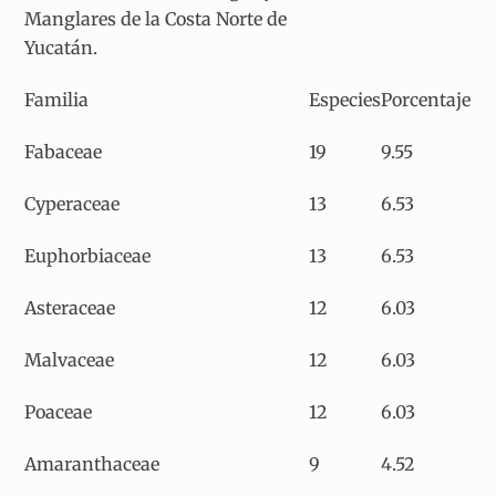
Manglares de la Costa Norte de
Yucatán.
Familia
Especies
Porcentaje
Fabaceae
19
9.55
Cyperaceae
13
6.53
Euphorbiaceae
13
6.53
Asteraceae
12
6.03
Malvaceae
12
6.03
Poaceae
12
6.03
Amaranthaceae
9
4.52