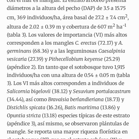
diámetros a la altura del pecho (DAP) de 3.5 a 15.75
2
cm, 369 individuos/ha, área basal de 27.2 ± 7.4 cm
,
2
-1
altura de 2.02 ± 0.39 m y cobertura de 607 m
ha
(tabla 3). Los valores de importancia (VI) más altos
corresponden a los mangles
C. erectus
(72.17) y
A.
germinans
(68.36) y a las leguminosas
Caesalpinia
vesicaria
(27.39) y
Pithecellobium keyense
(25.29)
(apéndice 2). En tanto que el sotobosque tuvo 1,915
individuos/ha con una altura de 0.54 ± 0.05 m (tabla
3). Los VI más altos corresponden a individuos de
Salicornia bigelovii
(38.12) y
Sesuvium portulacastrum
(34.44), así como
Bravaisia berlandieriana
(18.73) y
Distichlis spicata
(16.26),
Batis maritima
(13.86) y
Opuntia stricta
(13.18) especies típicas de este estrato
(apéndice 3), así mismo, se observaron plántulas de
mangle. Se reporta una mayor riqueza florística en