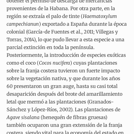
obtener el permiso de descarga de mercancías
provenientes de la Habana. Por otra parte, en la
región se extraía el palo de tinte (
Haematoxylum
campechianun
) exportado a España durante la época
colonial (García-de Fuentes et al., 2011; Villegas y
Torras, 2014), lo que pudo llevar a esta especie a una
parcial extinción en toda la península.
Posteriormente, la introducción de especies exóticas
como el coco (
Cocos nucifera
) cuyas plantaciones
sobre la franja costera tuvieron un fuerte impacto
sobre la vegetación nativa, y que durante los años
60 presentaron un gran auge, hasta su casi total
desaparición después del brote del amarillamiento
letal que mermó a las plantaciones (Granados-
Sánchez y López-Ríos, 2002). Las plantaciones de
Agave sisalana
(henequén de fibras gruesas)
también ocuparon una gran extensión de la franja
costera, siendo vital para la economía del estado en