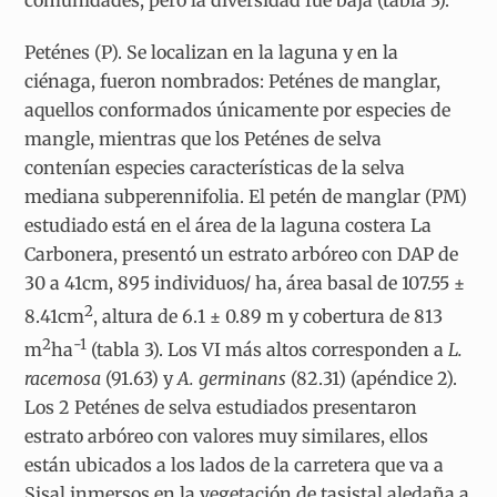
Peténes (P). Se localizan en la laguna y en la
ciénaga, fueron nombrados: Peténes de manglar,
aquellos conformados únicamente por especies de
mangle, mientras que los Peténes de selva
contenían especies características de la selva
mediana subperennifolia. El petén de manglar (PM)
estudiado está en el área de la laguna costera La
Carbonera, presentó un estrato arbóreo con DAP de
30 a 41cm, 895 individuos/ ha, área basal de 107.55 ±
2
8.41cm
, altura de 6.1 ± 0.89 m y cobertura de 813
2
-1
m
ha
(tabla 3). Los VI más altos corresponden a
L.
racemosa
(91.63) y
A. germinans
(82.31) (apéndice 2).
Los 2 Peténes de selva estudiados presentaron
estrato arbóreo con valores muy similares, ellos
están ubicados a los lados de la carretera que va a
Sisal inmersos en la vegetación de tasistal aledaña a