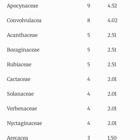
Apocynaceae
9
4.52
Convolvulacea
8
4.02
Acanthaceae
5
2.51
Boraginaceae
5
2.51
Rubiaceae
5
2.51
Cactaceae
4
2.01
Solanaceae
4
2.01
Verbenaceae
4
2.01
Nyctaginaceae
4
2.01
Arecacea
3
1.50