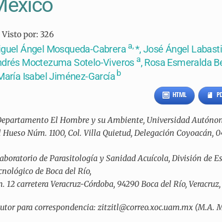
México
Visto por:
326
a,
guel Ángel Mosqueda-Cabrera
*, José Ángel Labast
a
drés Moctezuma Sotelo-Viveros
, Rosa Esmeralda B
b
María Isabel Jiménez-García
HTML
P
epartamento El Hombre y su Ambiente, Universidad Autónom
l Hueso Núm. 1100, Col. Villa Quietud, Delegación Coyoacán, 
aboratorio de Parasitología y Sanidad Acuícola, División de Es
cnológico de Boca del Río,
. 12 carretera Veracruz-Córdoba, 94290
Boca del Río, Veracruz
utor para correspondencia: zitzitl@correo.xoc.uam.mx (M.A.