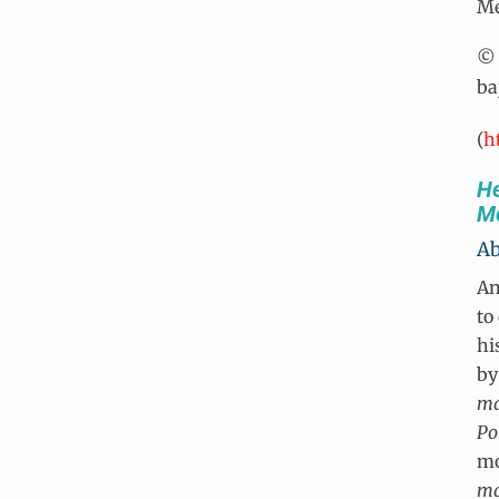
Me
© 
ba
(
h
He
M
Ab
An
to
hi
by
ma
Po
mo
ma