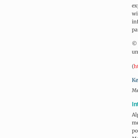
ex
wi
in
pa
© 
un
(
h
Ke
Me
In
Al
me
po