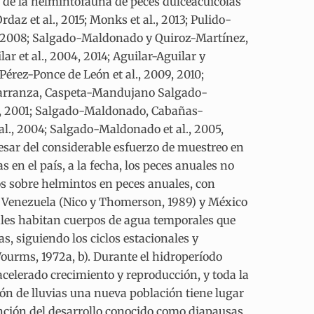
a de la helmintofauna de peces dulceacuícolas
az et al., 2015; Monks et al., 2013; Pulido-
005, 2008; Salgado-Maldonado y Quiroz-Martínez,
ar et al., 2004, 2014; Aguilar-Aguilar y
rez-Ponce de León et al., 2009, 2010;
arranza, Caspeta-Mandujano Salgado-
l., 2001; Salgado-Maldonado, Cabañas-
l., 2004; Salgado-Maldonado et al., 2005,
A pesar del considerable esfuerzo de muestreo en
en el país, a la fecha, los peces anuales no
os sobre helmintos en peces anuales, con
), Venezuela (Nico y Thomerson, 1989) y México
les habitan cuerpos de agua temporales que
, siguiendo los ciclos estacionales y
ourms, 1972a, b). Durante el hidroperíodo
acelerado crecimiento y reproducción, y toda la
ión de lluvias una nueva población tiene lugar
tención del desarrollo conocido como diapausas