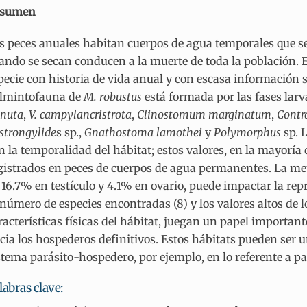
esumen
s peces anuales habitan cuerpos de agua temporales que se
ando se secan conducen a la muerte de toda la población.
pecie con historia de vida anual y con escasa información 
lmintofauna de
M. robustus
está formada por las fases larv
nuta
,
V. campylancristrota
,
Clinostomum marginatum
,
Contr
strongylide
s sp.,
Gnathostoma lamothei
y
Polymorphus
sp. 
n la temporalidad del hábitat; estos valores, en la mayoría d
gistrados en peces de cuerpos de agua permanentes. La me
 16.7% en testículo y 4.1% en ovario, puede impactar la re
 número de especies encontradas (8) y los valores altos de 
racterísticas físicas del hábitat, juegan un papel importan
cia los hospederos definitivos. Estos hábitats pueden ser u
stema parásito-hospedero, por ejemplo, en lo referente a pa
labras clave: