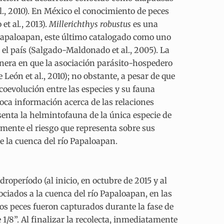
al., 2010). En México el conocimiento de peces
 et al
.
, 2013).
Millerichthys robustus
es una
 Papaloapan, este último catalogado como uno
el país (Salgado-Maldonado et al., 2005). La
nera en que la asociación parásito-hospedero
eón et al., 2010); no obstante, a pesar de que
coevolución entre las especies y su fauna
poca información acerca de las relaciones
senta la helmintofauna de la única especie de
emente el riesgo que representa sobre sus
e la cuenca del río Papaloapan.
roperíodo (al inicio, en octubre de 2015 y al
ociados a la cuenca del río Papaloapan, en las
Los peces fueron capturados durante la fase de
1/8”. Al finalizar la recolecta, inmediatamente