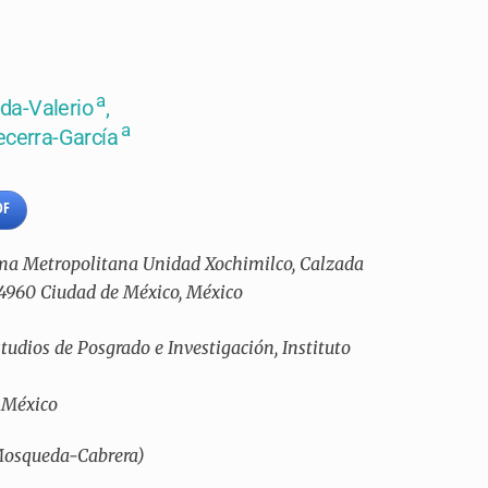
a
ida-Valerio
,
a
ecerra-García
DF
a Metropolitana Unidad Xochimilco, Calzada
04960 Ciudad de México, México
tudios de Posgrado e Investigación, Instituto
, México
 Mosqueda-Cabrera)