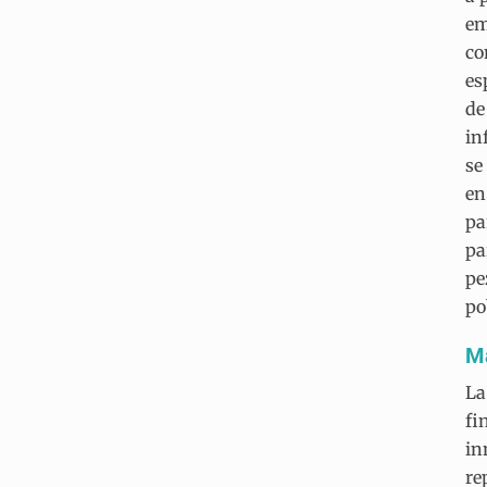
em
co
es
de
in
se
en
pa
pa
pe
po
Ma
La
fi
in
re