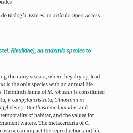
orales
e Biología. Este es un artículo Open Access
tei: Rivulidae), an endemic species to
ng the rainy season, when they dry up, lead
tus
is the only species with an annual life
es. Helminth fauna of
M. robustus
is constituted
uta
,
V. campylancristrota
,
Clinostomum
ngylides
sp.,
Gnathostoma lamothei
and
 temporality of habitat, and the values for
permanent waters. The metacercaria of
C.
in ovary, can impact the reproduction and life