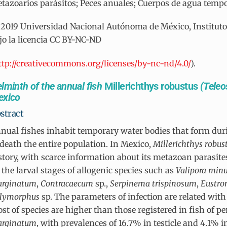
tazoarios parásitos; Peces anuales; Cuerpos de agua temp
2019 Universidad Nacional Autónoma de México, Instituto d
jo la licencia CC BY-NC-ND
ttp://creativecommons.org/licenses/by-nc-nd/4.0/
).
lminth of the annual fish
Millerichthys robustus
(Teleos
exico
stract
nual fishes inhabit temporary water bodies that form duri
 death the entire population. In Mexico,
Millerichthys robus
story, with scarce information about its metazoan parasit
 the larval stages of allogenic species such as
Valipora min
rginatum
,
Contracaecum
sp.,
Serpinema trispinosum
,
Eustro
lymorphus
sp. The parameters of infection are related with
st of species are higher than those registered in fish of 
rginatum
, with prevalences of 16.7% in testicle and 4.1% 