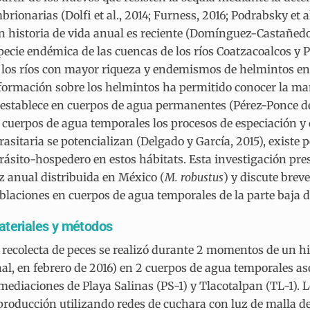
brionarias (Dolfi et al., 2014; Furness, 2016; Podrabsky et 
n historia de vida anual es reciente (Domínguez-Castañedo
pecie endémica de las cuencas de los ríos Coatzacoalcos y
 los ríos con mayor riqueza y endemismos de helmintos en 
formación sobre los helmintos ha permitido conocer la ma
 establece en cuerpos de agua permanentes (Pérez-Ponce de L
 cuerpos de agua temporales los procesos de especiación y 
rasitaria se potencializan (Delgado y García, 2015), existe 
rásito-hospedero en estos hábitats. Esta investigación pre
z anual distribuida en México (
M. robustus
) y discute brev
blaciones en cuerpos de agua temporales de la parte baja d
teriales y métodos
 recolecta de peces se realizó durante 2 momentos de un hid
nal, en febrero de 2016) en 2 cuerpos de agua temporales as
mediaciones de Playa Salinas (PS-1) y Tlacotalpan (TL-1). 
producción utilizando redes de cuchara con luz de malla de 