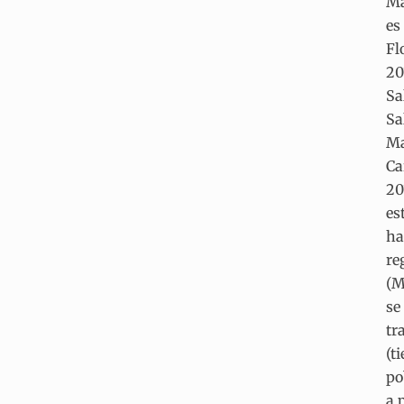
Ma
es
Fl
20
Sa
Sa
Ma
Ca
20
es
ha
re
(M
se
tr
(t
po
a 