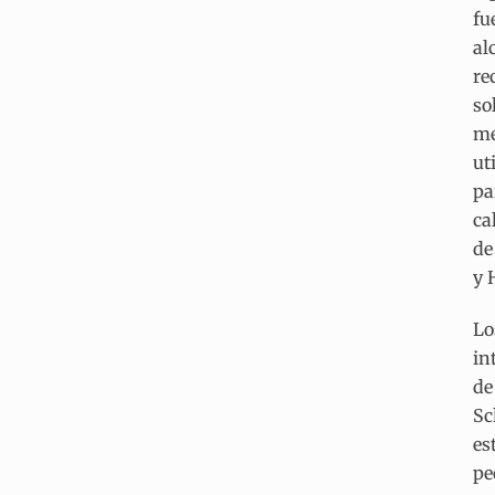
fu
al
re
so
me
ut
pa
ca
de
y 
Lo
in
de
Sc
es
pe