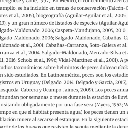
rcogliese y Cone, 1997). En México, el conocimiento acerc
 amplio, se ha incluido en temas de conservación (Falcón-Ord
ores et al., 2005), biogeografía (Aguilar-Aguilar et al., 2
13), y un gran número de listados de especies (Aguilar-Aguil
lgado-Maldonado, 2006; Caspeta-Mandujano, 2005, 2010; Pé
lgado-Maldonado, 2006; Salgado-Maldonado, Cabañas-C
ldonado et al., 2001; Cabañas-Carranza, Soto-Galera et a
rranza et al., 2004; Salgado-Maldonado, Mercado-Silva et a
11, 2016; Scholz et al., 1996; Vidal-Martínez et al., 2001). 
tudios taxonómicos sobre helmintos de peces dulceacuícolas 
n sido estudiados. En Latinoamérica, pocos son los estudi
gistros en Uruguay (Delgado, 2014; Delgado y García, 2015
osqueda-Cabrera y Ocampo-Jaimes, 2009). Los peces anua
 inundan por semanas o meses durante la estación de lluvias
ansitando obligadamente por una fase seca (Myers, 1952; W
iempo en que el hábitat presenta agua) los peces tienen un 
blación muere al secarse el estanque. En la siguiente estac
partir de los huevos que resisten la sequía mediante la de