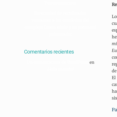
Transmexicana
R
Diversidad de vertebrados
Lo
visitantes a los estróbilos del
cu
complejo Dioon edule y su potencial
es
polinizador
he
mi
Eu
Comentarios recientes
co
Un comentarista de WordPress
en
re
¡Hola mundo!
de
El
ca
ha
si
Pa