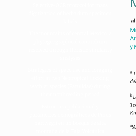
Selective-OCR protocol for mass
digitization of herbarium specimen
labels
Mi
The mountains of central Mexico: a
An
phytogeographical conundrum
y 
resolved through floristic similarity
analyses
Strategies of space use and foraging
a
D
effort in two Neotropical flocking
de
warbler species (Parulidae) during
their nonbreeding period
b
L
Te
Estructura poblacional y
Km
parámetros demográficos de Pinus
hartwegii en un bosque de alta
*A
montaña de la Faja Volcánica