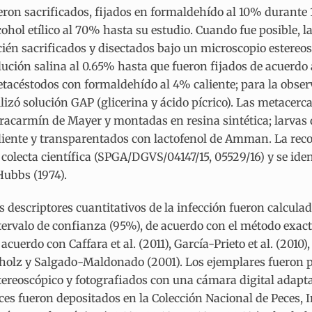
eron sacrificados, fijados en formaldehído al 10% durante
cohol etílico al 70% hasta su estudio. Cuando fue posible, 
cién sacrificados y disectados bajo un microscopio estere
lución salina al 0.65% hasta que fueron fijados de acuerd
tacéstodos con formaldehído al 4% caliente; para la observ
ilizó solución GAP (glicerina y ácido pícrico). Las metacerc
racarmín de Mayer y montadas en resina sintética; larvas 
liente y transparentados con lactofenol de Amman. La reco
 colecta científica (SPGA/DGVS/04147/15, 05529/16) y se ide
Hubbs (1974).
s descriptores cuantitativos de la infección fueron calculad
tervalo de confianza (95%), de acuerdo con el método exact
 acuerdo con Caffara et al. (2011), García-Prieto et al. (2010
holz y Salgado-Maldonado (2001). Los ejemplares fueron
tereoscópico y fotografiados con una cámara digital adap
ces fueron depositados en la Colección Nacional de Peces, I