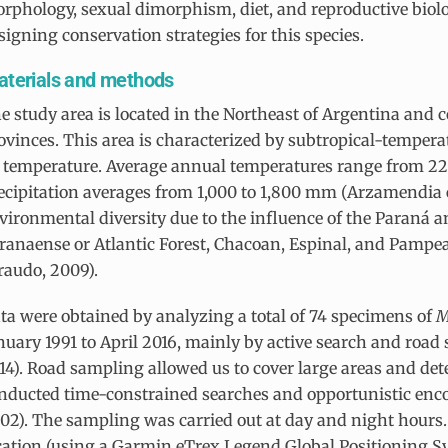
rphology, sexual dimorphism, diet, and reproductive biolo
signing conservation strategies for this species.
terials and methods
e study area is located in the Northeast of Argentina and 
ovinces. This area is characterized by subtropical-temper
 temperature. Average annual temperatures range from 22 °
ecipitation averages from 1,000 to 1,800 mm (Arzamendia et
vironmental diversity due to the influence of the Paraná 
ranaense or Atlantic Forest, Chacoan, Espinal, and Pamp
raudo, 2009).
ta were obtained by analyzing a total of 74 specimens of
M
nuary 1991 to April 2016, mainly by active search and road sa
14). Road sampling allowed us to cover large areas and dete
nducted time-constrained searches and opportunistic encoun
02). The sampling was carried out at day and night hours.
cation (using a Garmin eTrex Legend Global Positioning S