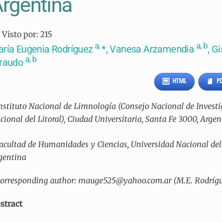
rgentina
Visto por:
215
a,
a, b
ría Eugenia Rodríguez
*, Vanesa Arzamendia
, G
a, b
iraudo
HTML
P
nstituto Nacional de Limnología (Consejo Nacional de Investi
cional del Litoral), Ciudad Universitaria, Santa Fe 3000, Arge
acultad de Humanidades y Ciencias, Universidad Nacional del L
gentina
orresponding author: mauge525@yahoo.com.ar (M.E. Rodríg
stract