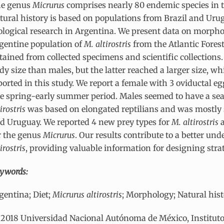
e genus
Micrurus
comprises nearly 80 endemic species in 
tural history is based on populations from Brazil and Urug
ological research in Argentina. We present data on morphol
gentine population of
M. altirostris
from the Atlantic Forest
tained from collected specimens and scientific collections
dy size than males, but the latter reached a larger size, w
ported in this study. We report a female with 3 oviductal eg
te spring-early summer period. Males seemed to have a seas
tirostris
was based on elongated reptilians and was mostly s
d Uruguay. We reported 4 new prey types for
M. altirostris
a
r the genus
Micrurus
. Our results contribute to a better un
irostris
, providing valuable information for designing stra
ywords:
gentina; Diet;
Micrurus altirostris
; Morphology; Natural his
2018 Universidad Nacional Autónoma de México, Instituto d