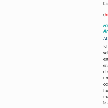
ba
(
h
Hi
Ar
Ab
El
so
es
en
ob
un
co
hu
ma
la