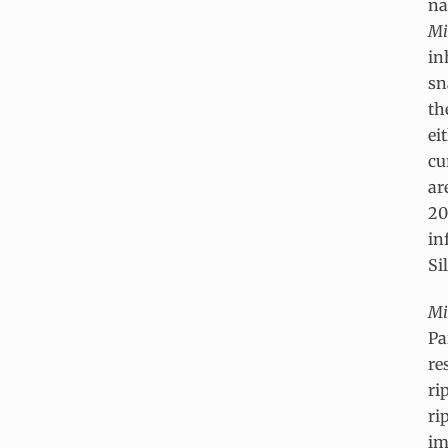
na
Mi
in
sn
th
ei
cu
ar
20
in
Si
Mi
Pa
re
ri
ri
im