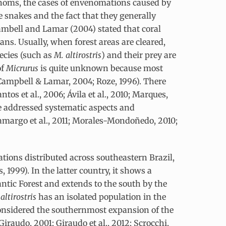
enoms, the cases of envenomations caused by
se snakes and the fact that they generally
 Cambell and Lamar (2004) stated that coral
ns. Usually, when forest areas are cleared,
ecies (such as
M. altirostris
) and their prey are
of
Micrurus
is quite unknown because most
(Campbell & Lamar, 2004; Roze, 1996). There
tos et al., 2006; Ávila et al., 2010; Marques,
e addressed systematic aspects and
margo et al., 2011; Morales-Mondoñedo, 2010;
tions distributed across southeastern Brazil,
1999). In the latter country, it shows a
antic Forest and extends to the south by the
altirostris
has an isolated population in the
considered the southernmost expansion of the
raudo, 2001; Giraudo et al., 2012; Scrocchi,