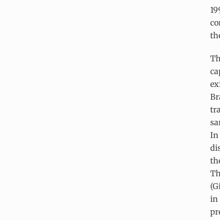
19
co
th
Th
ca
ex
Br
tr
sa
In
di
th
Th
(G
in
pr