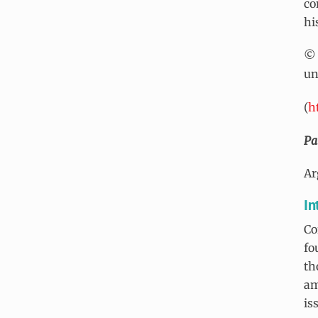
co
hi
© 
un
(
h
Pa
Ar
In
Co
fo
th
am
is