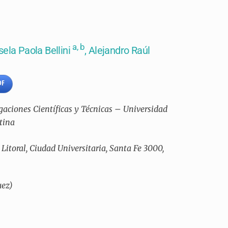
a, b
isela Paola Bellini
, Alejandro Raúl
DF
gaciones Científicas y Técnicas – Universidad
ntina
itoral, Ciudad Universitaria, Santa Fe 3000,
uez)