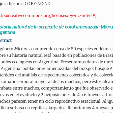
jo la licencia CC BY-NC-ND
ttp://creativecommons.org/licenses/by-nc-nd/4.0/
).
storia natural de la serpiente de coral amenazada
Micrur
gentina
stract
 género
Micrurus
comprende cerca de 80 especies endémicas
bre su historia natural está basado en poblaciones de Brasi
tudios ecológicos en Argentina. Presentamos datos de morf
 Argentina, poblaciones amenazadas del hotspot bosque Atl
tenidos del análisis de especímenes colectados y de colec
 tamaño corporal mayor al de los machos, pero éstos alca
mbate entre machos, comportamiento que fue observado en
evos en el oviducto y 2 oviposiciones de 4 a 6 huevos a fin
chos parecen tener un ciclo reproductivo estacional. Al igu
 dieta se basa en reptiles alargados. Reportamos 4 nuevas 