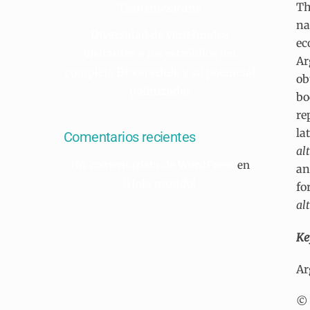
Th
Transmexicana
na
Diversidad de vertebrados
ec
visitantes a los estróbilos del
Ar
complejo Dioon edule y su potencial
ob
polinizador
bo
re
la
Comentarios recientes
al
Un comentarista de WordPress
en
an
¡Hola mundo!
fo
alt
Ke
Ar
© 