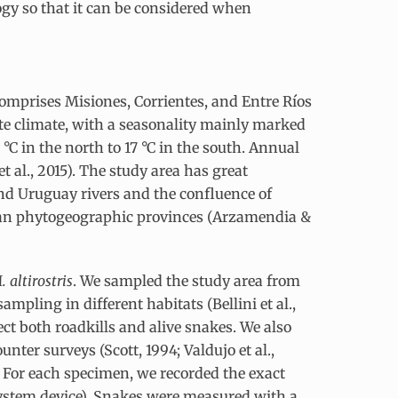
gy so that it can be considered when
comprises Misiones, Corrientes, and Entre Ríos
ate climate, with a seasonality mainly marked
C in the north to 17 °C in the south. Annual
 al., 2015). The study area has great
and Uruguay rivers and the confluence of
ean phytogeographic provinces (Arzamendia &
. altirostris
. We sampled the study area from
mpling in different habitats (Bellini et al.,
ct both roadkills and alive snakes. We also
ter surveys (Scott, 1994; Valdujo et al.,
 For each specimen, we recorded the exact
ystem device). Snakes were measured with a