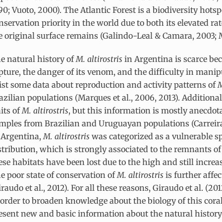
90; Vuoto, 2000). The Atlantic Forest is a biodiversity hots
nservation priority in the world due to both its elevated rat
e original surface remains (Galindo-Leal & Camara, 2003; My
e natural history of
M. altirostris
in Argentina is scarce bec
pture, the danger of its venom, and the difficulty in manipu
ist some data about reproduction and activity patterns of
azilian populations (Marques et al., 2006, 2013). Additional
aits of
M. altirostris
, but this information is mostly anecdot
mples from Brazilian and Uruguayan populations (Carreira-V
 Argentina,
M. altirostris
was categorized as a vulnerable spe
stribution, which is strongly associated to the remnants o
ese habitats have been lost due to the high and still increas
e poor state of conservation of
M. altirostris
is further aff
iraudo et al., 2012). For all these reasons, Giraudo et al. (
 order to broaden knowledge about the biology of this coral
esent new and basic information about the natural history