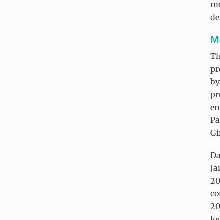
mo
de
Ma
Th
pr
by
pr
en
Pa
Gi
Da
Ja
20
co
20
lo