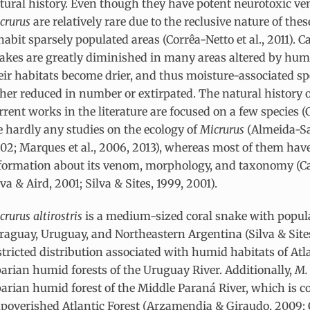
tural history. Even though they have potent neurotoxic v
crurus
are relatively rare due to the reclusive nature of the
habit sparsely populated areas (Corrêa-Netto et al., 2011).
akes are greatly diminished in many areas altered by huma
eir habitats become drier, and thus moisture-associated sp
ther reduced in number or extirpated. The natural history 
rrent works in the literature are focused on a few species 
e hardly any studies on the ecology of
Micrurus
(Almeida-San
02; Marques et al., 2006, 2013), whereas most of them hav
formation about its venom, morphology, and taxonomy (Ca
lva & Aird, 2001; Silva & Sites, 1999, 2001).
crurus altirostris
is a medium-sized coral snake with popula
raguay, Uruguay, and Northeastern Argentina (Silva & Sites, 
stricted distribution associated with humid habitats of Atl
parian humid forests of the Uruguay River. Additionally,
M. 
parian humid forest of the Middle Paraná River, which is 
poverished Atlantic Forest (Arzamendia & Giraudo, 2009; Gi