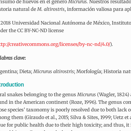
nsumo de huevos en el género
Micrurus.
Nuestros resultad
storia natural de
M. altirostris
, información valiosa para ap
2018 Universidad Nacional Autónoma de México, Instituto d
der the CC BY-NC-ND license
ttp://creativecommons.org/licenses/by-nc-nd/4.0/
).
labras clave
:
gentina; Dieta;
Micrurus altirostris
; Morfología; Historia na
troduction
ral snakes belonging to the genus
Micrurus
(Wagler, 1824)
und in the American continent (Roze, 1996). The genus com
ose species’ taxonomy is poorly resolved due to both lack 
ong them (Giraudo et al., 2015; Silva & Sites, 1999; Uetz et a
sue for public health due to their high toxicity; and thus, 