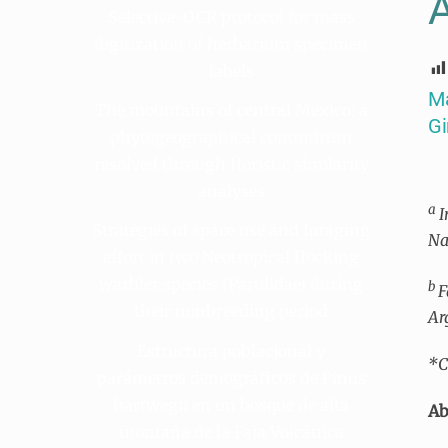
A
Selective-OCR protocol for mass
digitization of herbarium specimen
labels
Ma
The mountains of central Mexico: a
G
phytogeographical conundrum
resolved through floristic similarity
analyses
a
I
Strategies of space use and foraging
Na
effort in two Neotropical flocking
warbler species (Parulidae) during
b
F
their nonbreeding period
Ar
Estructura poblacional y
*C
parámetros demográficos de Pinus
hartwegii en un bosque de alta
Ab
montaña de la Faja Volcánica