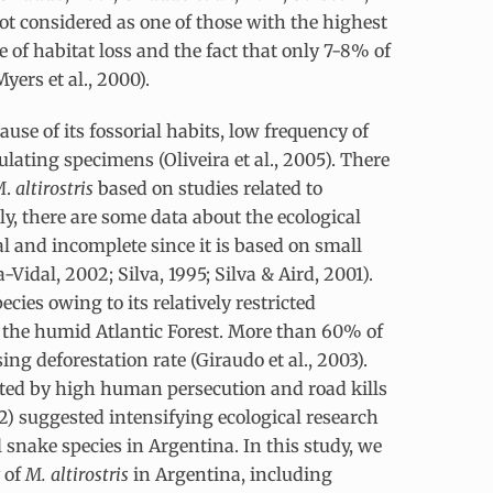
pot considered as one of those with the highest
e of habitat loss and the fact that only 7-8% of
ers et al., 2000).
ause of its fossorial habits, low frequency of
lating specimens (Oliveira et al., 2005). There
M
.
altirostris
based on studies related to
ly, there are some data about the ecological
al and incomplete since it is based on small
idal, 2002; Silva, 1995; Silva & Aird, 2001).
cies owing to its relatively restricted
f the humid Atlantic Forest. More than 60% of
ing deforestation rate (Giraudo et al., 2003).
ected by high human persecution and road kills
2012) suggested intensifying ecological research
 snake species in Argentina. In this study, we
 of
M. altirostris
in Argentina, including